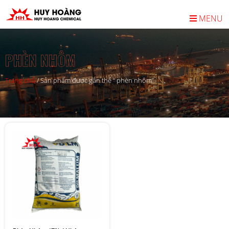
MENU
PHÈN NHÔM
Trang chủ
/
Sản phẩm được gắn thẻ “ phèn nhôm”