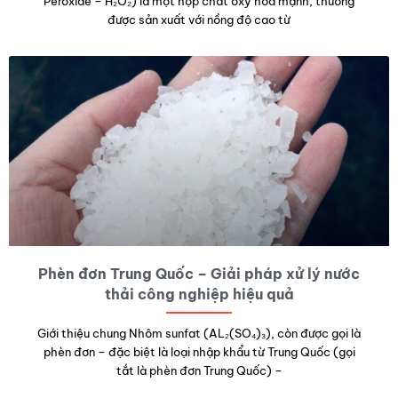
Peroxide – H₂O₂) là một hợp chất oxy hóa mạnh, thường
được sản xuất với nồng độ cao từ
Phèn đơn Trung Quốc – Giải pháp xử lý nước
thải công nghiệp hiệu quả
Giới thiệu chung Nhôm sunfat (AL₂(SO₄)₃), còn được gọi là
phèn đơn – đặc biệt là loại nhập khẩu từ Trung Quốc (gọi
tắt là phèn đơn Trung Quốc) –