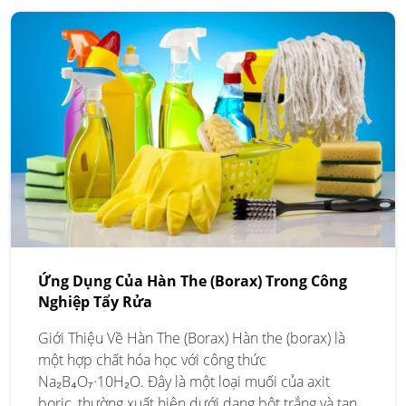
Ứng Dụng Của Hàn The (Borax) Trong Công
Nghiệp Tẩy Rửa
Giới Thiệu Về Hàn The (Borax) Hàn the (borax) là
một hợp chất hóa học với công thức
Na₂B₄O₇·10H₂O. Đây là một loại muối của axit
boric, thường xuất hiện dưới dạng bột trắng và tan