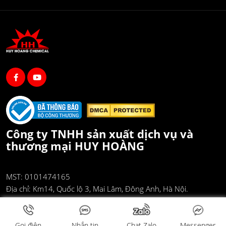
Công ty TNHH sản xuất dịch vụ và
thương mại HUY HOÀNG
MST: 0101474165
Địa chỉ:
Km14, Quốc lộ 3, Mai Lâm, Đông Anh, Hà Nội.
Email:
huyhoang@hoachathuyhoang.com
Điện thoại:
0948 290 290
Gọi điện
Nhắn tin
Chat Zalo
Messenger