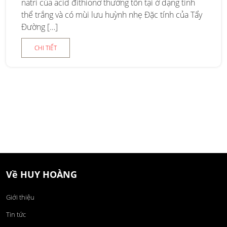
natri của acid đithionơ thường tồn tại ở dạng tinh
thể trắng và có mùi lưu huỳnh nhẹ Đặc tính của Tẩy
Đường […]
CHI TIẾT
Về HUY HOÀNG
Giới thiệu
Tin tức