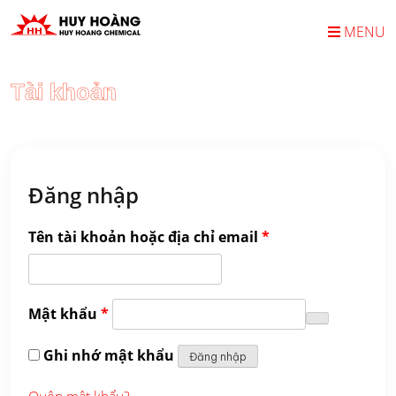
Skip
to
MENU
content
Tài khoản
Đăng nhập
Bắt
Tên tài khoản hoặc địa chỉ email
*
buộc
Bắt
Mật khẩu
*
buộc
Ghi nhớ mật khẩu
Đăng nhập