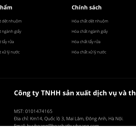
phẩm
Chính sách
t dệt nhuộm
Hóa chất dệt nhuộm
t ngành giấy
Hóa chất ngành giấy
 tẩy rửa
Hóa chất tẩy rửa
 xử lý nước
Hóa chất xử lý nước
Công ty TNHH sản xuất dịch vụ và
MST: 0101474165
Địa chỉ:
Km14, Quốc lộ 3, Mai Lâm, Đông Anh, Hà Nội.
Email:
huyhoang@hoachathuyhoang.com
Điện thoại:
0948 290 290