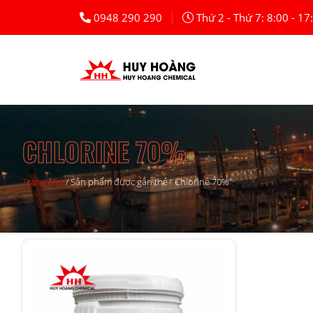
|
0948 290 290
Thứ 2 - Thứ 7: 8:00 - 17
CHLORINE 70%
Trang chủ
/
Sản phẩm được gắn thẻ “ Chlorine 70%”