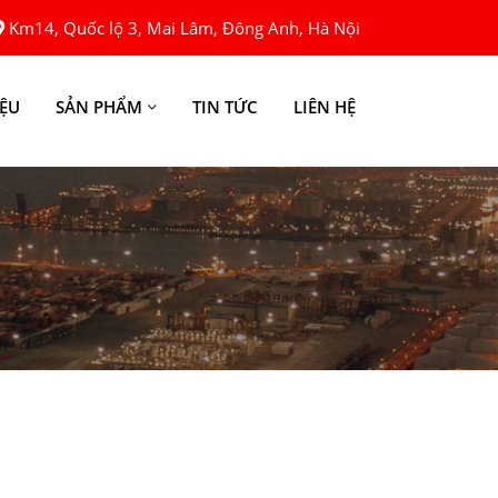
Km14, Quốc lộ 3, Mai Lâm, Đông Anh, Hà Nội
IỆU
SẢN PHẨM
TIN TỨC
LIÊN HỆ