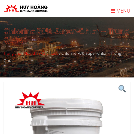
MENU
Chlorine 70% Super-Chlor – Trung
Quốc
Trang chủ
/
Hóa chất xử lý nước
/
Chlorine 70% Super-Chlor – Trung
Quốc