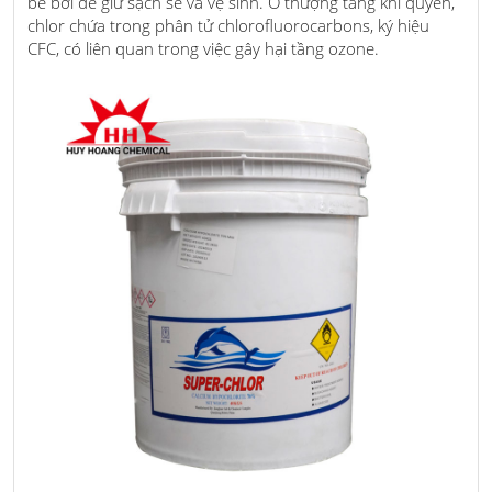
bể bơi để giữ sạch sẽ và vệ sinh. Ở thượng tầng khí quyển,
chlor chứa trong phân tử chlorofluorocarbons, ký hiệu
CFC, có liên quan trong việc gây hại tầng ozone.