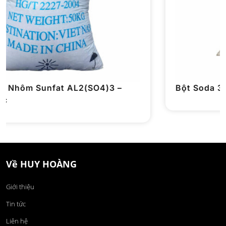
Bột Soda 3G Na2CO3 99,2% – Trung Quốc
Về HUY HOÀNG
Giới thiệu
Tin tức
Liên hệ