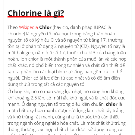
Chlorine là gì?
Theo
Wikipedia
Chlor
(hay clo, danh pháp IUPAC là
chlorine) là nguyên tố hóa học trong bảng tuần hoàn
nguyên tố có ký hiệu Cl và số nguyên tử bằng 17, thường
tồn tại ở phân tử dạng 2 nguyên tử (Cl2). Nguyên tố này là
một halogen, nằm ở ô số 17, thuộc chu kì 3 của bảng tuần
hoàn. Ion chlor là một thành phần của muối ăn và các hợp
chất khác, nó phổ biến trong tự nhiên và chất cần thiết để
tạo ra phần lớn các loại hình sự sống, bao gồm cả cơ thể
người. Chlor có ái lực điện tử cao nhất và có độ âm điện
đứng thứ 3 trong tất cả các nguyên tố.
Ở dạng khí, nó có màu vàng lục nhạt, nó nặng hơn không
khí khoảng 2,5 lần, có mùi hắc khó ngửi, và là chất độc cực
mạnh. Ở dạng nguyên tố trong điều kiện chuẩn,
chlor
là
một chất oxy hóa mạnh, được sử dụng làm chất tẩy trắng
và khử trùng rất mạnh, cũng như là thuốc thử cần thiết
trong ngành công nghiệp hóa chất. Là một chất khử trùng
thông thường, các hợp chất chlor được sử dụng trong các