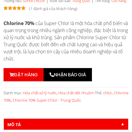
|
|
Thương hiệu:
SUPER CHLOR
Nước sản xuất:
Trung Quốc
Tình trạng:
Còn hàng
(
1
đánh giá của khách hàng)
5.00
1
trên 5
Chlorine 70%
của Super-Chlor là một hóa chất phổ biến và
dựa trên
đánh giá
quan trọng trong nhiều ngành công nghiệp, đặc biệt là trong
xử lý nước và khử trùng. Sản phẩm Chlorine Super-Chlor từ
Trung Quốc được biết đến với chất lượng cao và hiệu quả
vượt trội, là lựa chọn tin cậy của nhiều doanh nghiệp và tổ
chức.
ĐẶT HÀNG
NHẬN BÁO GIÁ
Danh mục:
Hóa chất xử lý nước
,
Hóa chất dệt nhuộm
Thẻ:
chlor
,
Chlorine
70%
,
Chlorine 70% Super-Chlor - Trung Quốc
MÔ TẢ
▼