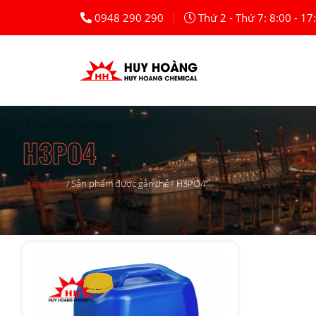
|
0948 290 290
Thứ 2 - Thứ 7: 8:00 - 17
H3PO4
Trang chủ
/
Sản phẩm được gắn thẻ “ H3PO4”