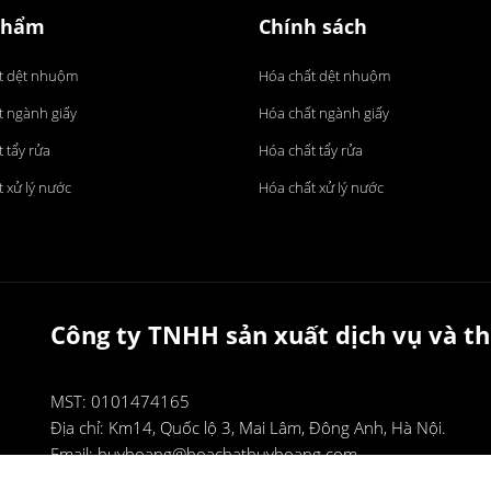
phẩm
Chính sách
t dệt nhuộm
Hóa chất dệt nhuộm
t ngành giấy
Hóa chất ngành giấy
 tẩy rửa
Hóa chất tẩy rửa
 xử lý nước
Hóa chất xử lý nước
Công ty TNHH sản xuất dịch vụ và
MST: 0101474165
Địa chỉ:
Km14, Quốc lộ 3, Mai Lâm, Đông Anh, Hà Nội.
Email:
huyhoang@hoachathuyhoang.com
Điện thoại:
0948 290 290