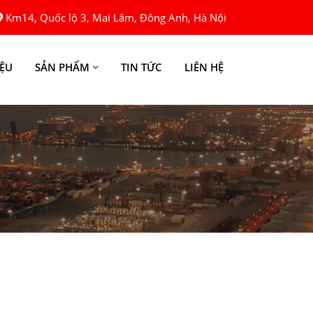
Km14, Quốc lộ 3, Mai Lâm, Đông Anh, Hà Nội
IỆU
SẢN PHẨM
TIN TỨC
LIÊN HỆ