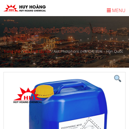
MENU
Axit Photphoric (H3PO4) 85% –
Hàn Quốc
Trang chủ
/
Hóa chất tẩy rửa
/
Axit Photphoric (H3PO4) 85% – Hàn Quốc