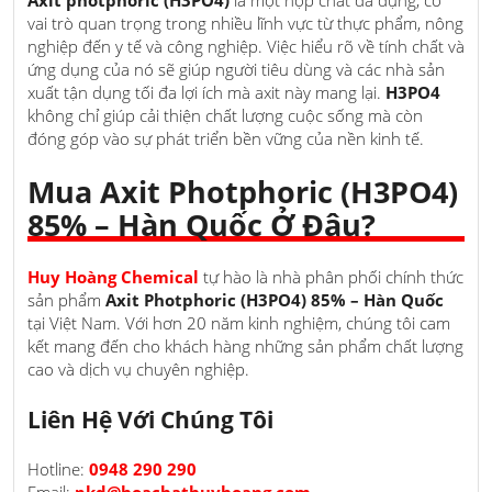
Axit photphoric (H3PO4)
là một hợp chất đa dụng, có
vai trò quan trọng trong nhiều lĩnh vực từ thực phẩm, nông
nghiệp đến y tế và công nghiệp. Việc hiểu rõ về tính chất và
ứng dụng của nó sẽ giúp người tiêu dùng và các nhà sản
xuất tận dụng tối đa lợi ích mà axit này mang lại.
H3PO4
không chỉ giúp cải thiện chất lượng cuộc sống mà còn
đóng góp vào sự phát triển bền vững của nền kinh tế.
Mua Axit Photphoric (H3PO4)
85% – Hàn Quốc Ở Đâu?
Huy Hoàng Chemical
tự hào là nhà phân phối chính thức
sản phẩm
Axit Photphoric (H3PO4) 85% – Hàn Quốc
tại Việt Nam. Với hơn 20 năm kinh nghiệm, chúng tôi cam
kết mang đến cho khách hàng những sản phẩm chất lượng
cao và dịch vụ chuyên nghiệp.
Liên Hệ Với Chúng Tôi
Hotline:
0948 290 290
Email:
pkd@hoachathuyhoang.com