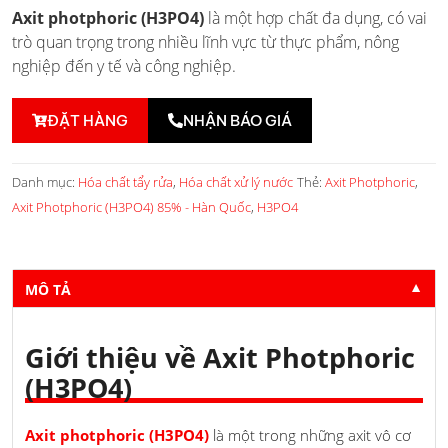
Axit photphoric (H3PO4)
là một hợp chất đa dụng, có vai
trò quan trọng trong nhiều lĩnh vực từ thực phẩm, nông
nghiệp đến y tế và công nghiệp.
ĐẶT HÀNG
NHẬN BÁO GIÁ
Danh mục:
Hóa chất tẩy rửa
,
Hóa chất xử lý nước
Thẻ:
Axit Photphoric
,
Axit Photphoric (H3PO4) 85% - Hàn Quốc
,
H3PO4
MÔ TẢ
▼
Giới thiệu về Axit Photphoric
(H3PO4)
Axit photphoric (H3PO4)
là một trong những axit vô cơ