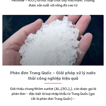
Peroxide – H₂O₂) là một hợp chất oxy hóa mạnh, thường
được sản xuất với nồng độ cao từ
Phèn đơn Trung Quốc – Giải pháp xử lý nước
thải công nghiệp hiệu quả
Giới thiệu chung Nhôm sunfat (AL₂(SO₄)₃), còn được gọi là
phèn đơn – đặc biệt là loại nhập khẩu từ Trung Quốc (gọi
tắt là phèn đơn Trung Quốc) –