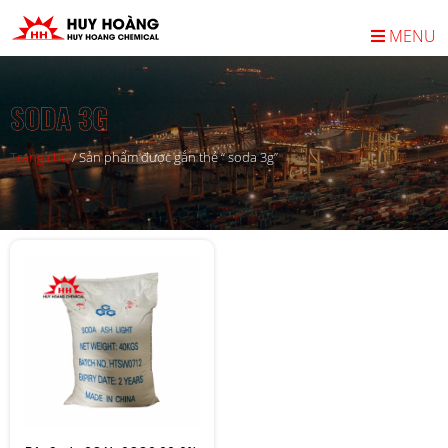
MENU
SODA 3G
Trang chủ
/
Sản phẩm được gắn thẻ “ soda 3g”