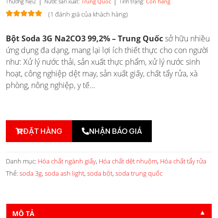
|
|
Thương hiệu:
Nước sản xuất:
Trung Quốc
Tình trạng:
Còn hàng
(
1
đánh giá của khách hàng)
5.00
1
trên 5
Bột Soda 3G Na2CO3 99,2% – Trung Quốc
sở hữu nhiều
dựa trên
đánh giá
ứng dụng đa dạng, mang lại lợi ích thiết thực cho con người
như: Xử lý nước thải, sản xuất thực phẩm, xử lý nước sinh
hoạt, công nghiệp dệt may, sản xuất giấy, chất tẩy rửa, xà
phòng, nông nghiệp, y tế…
ĐẶT HÀNG
NHẬN BÁO GIÁ
Danh mục:
Hóa chất ngành giấy
,
Hóa chất dệt nhuộm
,
Hóa chất tẩy rửa
Thẻ:
soda 3g
,
soda ash light
,
soda bột
,
soda trung quốc
MÔ TẢ
▼