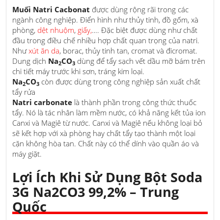
Muối Natri Cacbonat
được dùng rộng rãi trong các
ngành công nghiệp. Điển hình như thủy tinh, đồ gốm, xà
phòng,
dệt nhuộm
,
giấy,
…. Đặc biệt được dùng như chất
đầu trong điều chế nhiều hợp chất quan trọng của natri.
Như
xút ăn da
, borac, thủy tinh tan, cromat và đicromat.
Dung dịch
Na
CO
dùng để tẩy sạch vết dầu mỡ bám trên
2
3
chi tiết máy trước khi sơn, tráng kim loại.
Na
CO
còn được dùng trong công nghiệp sản xuất chất
2
3
tẩy rửa
Natri carbonate
là thành phần trong công thức thuốc
tẩy. Nó là tác nhân làm mềm nước, có khả năng kết tủa ion
Canxi và Magiê từ nước. Canxi và Magiê nếu không loại bỏ
sẽ kết hợp với xà phòng hay chất tẩy tạo thành một loại
cặn không hòa tan. Chất này có thể dính vào quần áo và
máy giặt.
Lợi Ích Khi Sử Dụng Bột Soda
3G Na2CO3 99,2% – Trung
Quốc