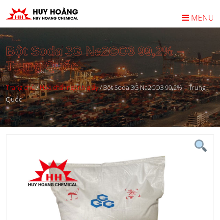
MENU
Bột Soda 3G Na2CO3 99,2% –
Trung Quốc
Trang chủ
/
Hóa chất ngành giấy
/
Bột Soda 3G Na2CO3 99,2% – Trung
Quốc