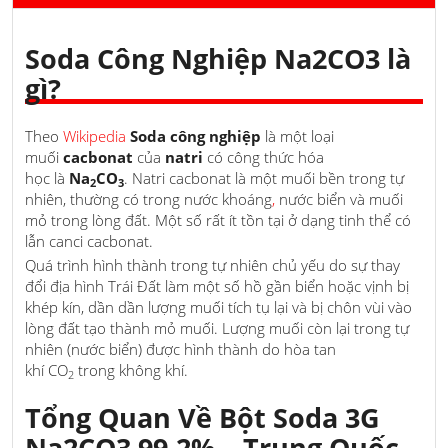
Soda Công Nghiệp Na2CO3 là
gì?
Theo
Wikipedia
S
oda công nghiệp
là một loại
muối
cacbonat
của
natri
có công thức hóa
học là
Na
CO
. Natri cacbonat là một muối bền trong tự
2
3
nhiên, thường có trong nước khoáng
,
nước biển và muối
mỏ trong lòng đất. Một số rất ít tồn tại ở dạng tinh thể có
lẫn canci cacbonat.
Quá trình hình thành trong tự nhiên chủ yếu do sự thay
đổi địa hình Trái Đất làm một số hồ gần biển hoặc vịnh bị
khép kín, dần dần lượng muối tích tụ lại và bị chôn vùi vào
lòng đất tạo thành mỏ muối. Lượng muối còn lại trong tự
nhiên (nước biển) được hình thành do hòa tan
khí CO
trong không khí.
2
Tổng Quan Về Bột Soda 3G
Na2CO3 99,2% – Trung Quốc