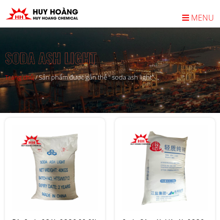
MENU
SODA ASH LIGHT
Trang chủ
/
Sản phẩm được gắn thẻ “ soda ash light”