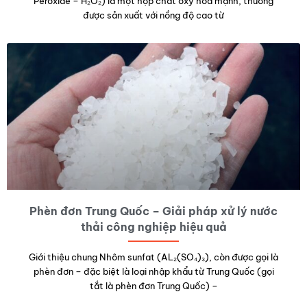
Peroxide – H₂O₂) là một hợp chất oxy hóa mạnh, thường
được sản xuất với nồng độ cao từ
Phèn đơn Trung Quốc – Giải pháp xử lý nước
thải công nghiệp hiệu quả
Giới thiệu chung Nhôm sunfat (AL₂(SO₄)₃), còn được gọi là
phèn đơn – đặc biệt là loại nhập khẩu từ Trung Quốc (gọi
tắt là phèn đơn Trung Quốc) –