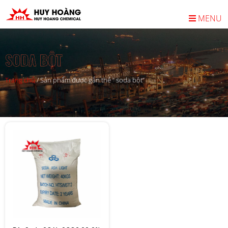
MENU
SODA BỘT
Trang chủ
/
Sản phẩm được gắn thẻ “ soda bột”