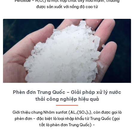
Peroxide – H₂O₂) là một hợp chất oxy hóa mạnh, thường
được sản xuất với nồng độ cao từ
Phèn đơn Trung Quốc – Giải pháp xử lý nước
thải công nghiệp hiệu quả
Giới thiệu chung Nhôm sunfat (AL₂(SO₄)₃), còn được gọi là
phèn đơn – đặc biệt là loại nhập khẩu từ Trung Quốc (gọi
tắt là phèn đơn Trung Quốc) –