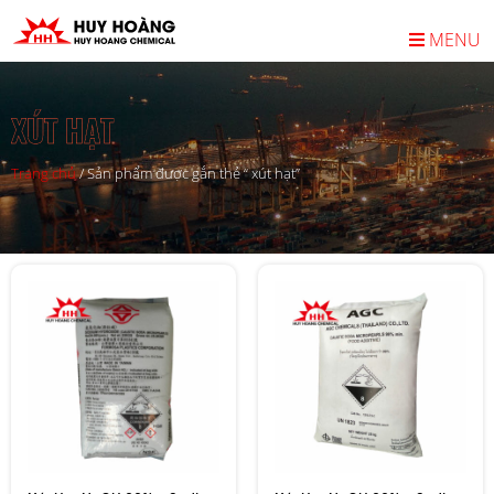
MENU
XÚT HẠT
Trang chủ
/
Sản phẩm được gắn thẻ “ xút hạt”