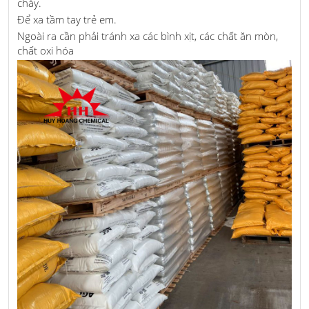
cháy.
Để xa tầm tay trẻ em.
Ngoài ra cần phải tránh xa các bình xịt, các chất ăn mòn,
chất oxi hóa