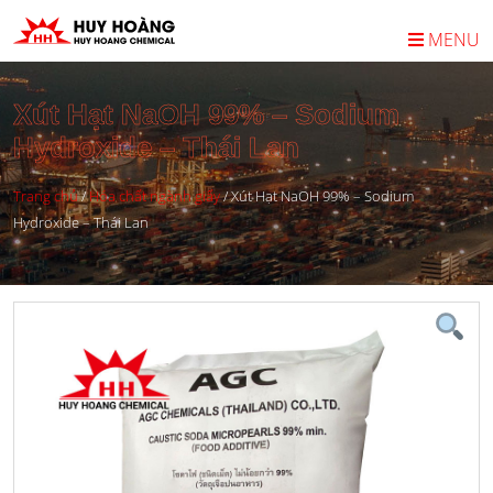
MENU
Xút Hạt NaOH 99% – Sodium
Hydroxide – Thái Lan
Trang chủ
/
Hóa chất ngành giấy
/
Xút Hạt NaOH 99% – Sodium
Hydroxide – Thái Lan