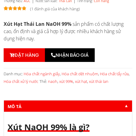
|
|
Thương hiệu:
AGC
Nước sản xuất:
Thái Lan
Tình trạng:
Còn hàng
(
1
đánh giá của khách hàng)
5.00
1
trên 5
Xút Hạt Thái Lan NaOH 99%
sản phẩm có chất lượng
dựa trên
đánh giá
cao, ổn định và giá cả hợp lý được nhiều khách hàng sử
dụng hiện nay.
ĐẶT HÀNG
NHẬN BÁO GIÁ
Danh mục:
Hóa chất ngành giấy
,
Hóa chất dệt nhuộm
,
Hóa chất tẩy rửa
,
Hóa chất xử lý nước
Thẻ:
naoh
,
xút 99%
,
xút hạt
,
xút thái lan
MÔ TẢ
▼
Xút NaOH 99% là gì?