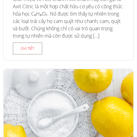
Axit Citric là một hợp chất hữu cơ yếu có công thức
hóa học C₆H₈O₇. Nó được tìm thấy tự nhiên trong
các loại trái cây họ cam quýt như chanh, cam, quýt
và bưởi. Chúng không chỉ có vai trò quan trọng
trong tự nhiên mà còn được sử dụng […]
CHI TIẾT