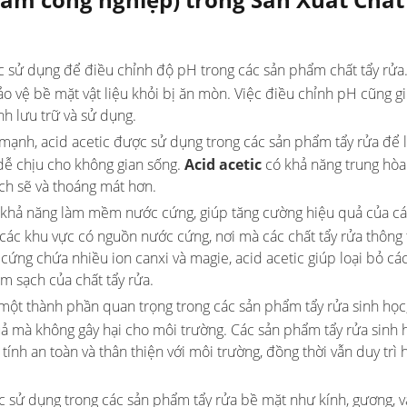
 sử dụng để điều chỉnh độ pH trong các sản phẩm chất tẩy rửa.
o vệ bề mặt vật liệu khỏi bị ăn mòn. Việc điều chỉnh pH cũng gi
nh lưu trữ và sử dụng.
 mạnh, acid acetic được sử dụng trong các sản phẩm tẩy rửa để 
dễ chịu cho không gian sống.
Acid acetic
có khả năng trung hòa
ạch sẽ và thoáng mát hơn.
khả năng làm mềm nước cứng, giúp tăng cường hiệu quả của các
 các khu vực có nguồn nước cứng, nơi mà các chất tẩy rửa thông
ứng chứa nhiều ion canxi và magie, acid acetic giúp loại bỏ các
m sạch của chất tẩy rửa.
à một thành phần quan trọng trong các sản phẩm tẩy rửa sinh học,
ả mà không gây hại cho môi trường. Các sản phẩm tẩy rửa sinh 
ính an toàn và thân thiện với môi trường, đồng thời vẫn duy trì 
ợc sử dụng trong các sản phẩm tẩy rửa bề mặt như kính, gương, v