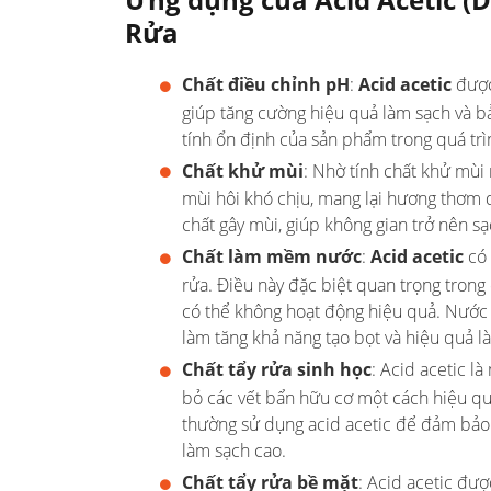
Rửa
Chất điều chỉnh pH
:
Acid acetic
được
giúp tăng cường hiệu quả làm sạch và bả
tính ổn định của sản phẩm trong quá trì
Chất khử mùi
: Nhờ tính chất khử mùi
mùi hôi khó chịu, mang lại hương thơm 
chất gây mùi, giúp không gian trở nên s
Chất làm mềm nước
:
Acid acetic
có 
rửa. Điều này đặc biệt quan trọng trong
có thể không hoạt động hiệu quả. Nước c
làm tăng khả năng tạo bọt và hiệu quả là
Chất tẩy rửa sinh học
: Acid acetic l
bỏ các vết bẩn hữu cơ một cách hiệu qu
thường sử dụng acid acetic để đảm bảo t
làm sạch cao.
Chất tẩy rửa bề mặt
: Acid acetic đư