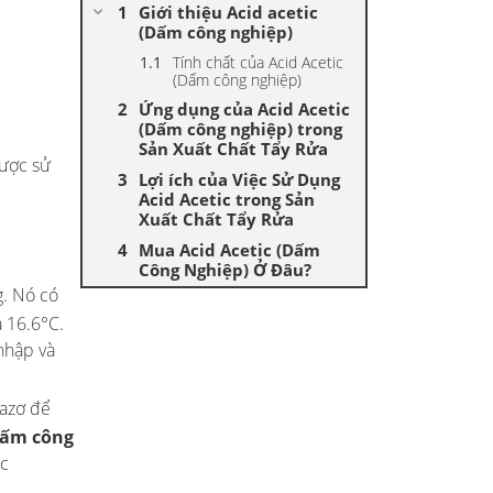
Giới thiệu Acid acetic
(Dấm công nghiệp)
Tính chất của Acid Acetic
(Dấm công nghiệp)
Ứng dụng của Acid Acetic
(Dấm công nghiệp) trong
Sản Xuất Chất Tẩy Rửa
được sử
Lợi ích của Việc Sử Dụng
Acid Acetic trong Sản
Xuất Chất Tẩy Rửa
Mua Acid Acetic (Dấm
Công Nghiệp) Ở Đâu?
g. Nó có
à 16.6°C.
nhập và
bazơ để
(Dấm công
ặc