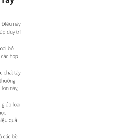
 Điều này
úp duy trì
loại bỏ
 các hợp
 chất tẩy
 thường
 ion này,
 giúp loại
học
hiệu quả
à các bề