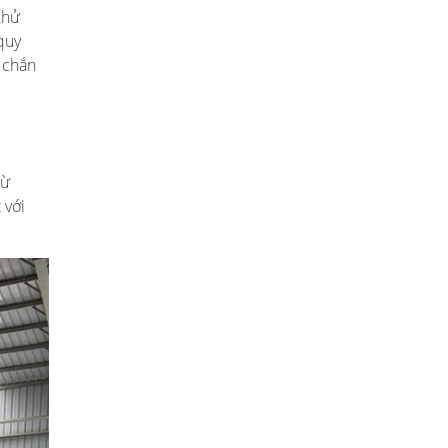
khử
quy
c chắn
từ
 với