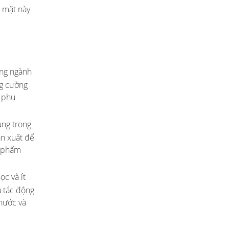
ề mặt này
ong ngành
ng cường
m phụ
ụng trong
ản xuất để
n phẩm
ọc và ít
u tác động
 nước và