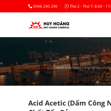
Skip
|
0948 290 290
Thứ 2 - Thứ 7: 8:00 - 17
to
content
Tin tức
Trang chủ
/
Tin tức
/
Acid Acetic (Dấm Công Nghiệp) tron
Acid Acetic (Dấm Công 