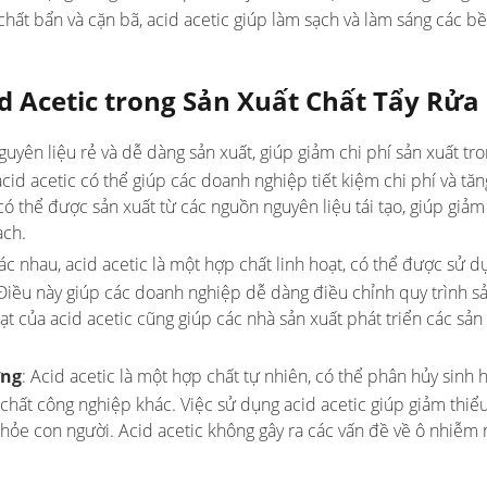
chất bẩn và cặn bã, acid acetic giúp làm sạch và làm sáng các b
id Acetic trong Sản Xuất Chất Tẩy Rửa
nguyên liệu rẻ và dễ dàng sản xuất, giúp giảm chi phí sản xuất tr
acid acetic có thể giúp các doanh nghiệp tiết kiệm chi phí và tă
 có thể được sản xuất từ các nguồn nguyên liệu tái tạo, giúp giả
ạch.
ác nhau, acid acetic là một hợp chất linh hoạt, có thể được sử d
 Điều này giúp các doanh nghiệp dễ dàng điều chỉnh quy trình s
oạt của acid acetic cũng giúp các nhà sản xuất phát triển các sả
ờng
: Acid acetic là một hợp chất tự nhiên, có thể phân hủy sinh h
 chất công nghiệp khác. Việc sử dụng acid acetic giúp giảm thiể
khỏe con người. Acid acetic không gây ra các vấn đề về ô nhiễm