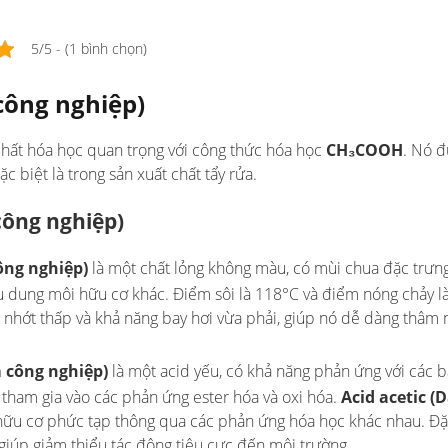
5/5 - (1 bình chọn)
 công nghiệp)
chất hóa học quan trọng với công thức hóa học
CH₃COOH
. Nó 
 biệt là trong sản xuất chất tẩy rửa.
ông nghiệp)
ông nghiệp)
là một chất lỏng không màu, có mùi chua đặc trưn
u dung môi hữu cơ khác. Điểm sôi là 118°C và điểm nóng chảy l
nhớt thấp và khả năng bay hơi vừa phải, giúp nó dễ dàng thâm 
m công nghiệp)
là một acid yếu, có khả năng phản ứng với các 
 tham gia vào các phản ứng ester hóa và oxi hóa.
Acid acetic 
 hữu cơ phức tạp thông qua các phản ứng hóa học khác nhau. Đ
 giúp giảm thiểu tác động tiêu cực đến môi trường.