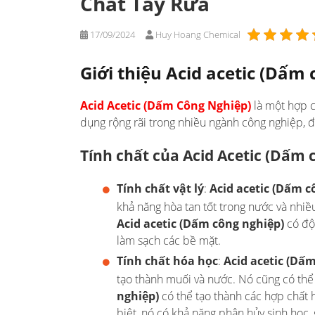
Chất Tẩy Rửa
17/09/2024
Huy Hoang Chemical
Giới thiệu Acid acetic (Dấm
Acid Acetic (Dấm Công Nghiệp)
là một hợp 
dụng rộng rãi trong nhiều ngành công nghiệp, đặc
Tính chất của Acid Acetic
(Dấm c
Tính chất vật lý
:
Acid acetic
(Dấm c
khả năng hòa tan tốt trong nước và nhiề
Acid acetic (Dấm công nghiệp)
có độ 
làm sạch các bề mặt.
Tính chất hóa học
:
Acid acetic (Dấ
tạo thành muối và nước. Nó cũng có thể
nghiệp)
có thể tạo thành các hợp chất
biệt, nó có khả năng phân hủy sinh học,