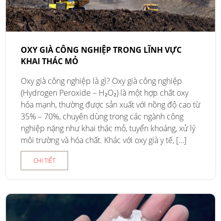
OXY GIÀ CÔNG NGHIỆP TRONG LĨNH VỰC
KHAI THÁC MỎ
Oxy già công nghiệp là gì? Oxy già công nghiệp
(Hydrogen Peroxide – H₂O₂) là một hợp chất oxy
hóa mạnh, thường được sản xuất với nồng độ cao từ
35% – 70%, chuyên dùng trong các ngành công
nghiệp nặng như khai thác mỏ, tuyển khoáng, xử lý
môi trường và hóa chất. Khác với oxy già y tế, […]
CHI TIẾT