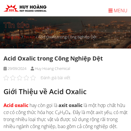
Skip
to
MENU
content
Tin tức
Trang chủ
/
Tin tức
/
Acid Oxalic trong Công Nghiệp Dệt
Acid Oxalic trong Công Nghiệp Dệt
29/09/2024
Huy Hoang Chemical
Đánh giá bài viết
Giới Thiệu về Acid Oxalic
Acid oxalic
hay còn gọi là
axit oxalic
là một hợp chất hữu
cơ có công thức hóa học C₂H₂O₄. Đây là một axit yếu, có mặt
trong nhiều loại thực vật và được sử dụng rộng rãi trong
nhiều ngành công nghiệp, bao gồm cả công nghiệp dệt.