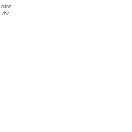
p nâng
m cho