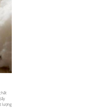
chất
iấy
t lượng