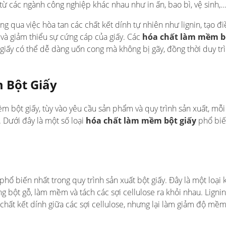
ừ các ngành công nghiệp khác nhau như in ấn, bao bì, vệ sinh,…
ng qua việc hòa tan các chất kết dính tự nhiên như lignin, tạo đi
 và giảm thiểu sự cứng cáp của giấy. Các
hóa chất làm mềm b
giấy có thể dễ dàng uốn cong mà không bị gãy, đồng thời duy tr
 Bột Giấy
 bột giấy, tùy vào yêu cầu sản phẩm và quy trình sản xuất, mỗi 
. Dưới đây là một số loại
hóa chất làm mềm bột giấy
phổ bi
phổ biến nhất trong quy trình sản xuất bột giấy. Đây là một loại
ng bột gỗ, làm mềm và tách các sợi cellulose ra khỏi nhau. Lignin
 chất kết dính giữa các sợi cellulose, nhưng lại làm giảm độ mề