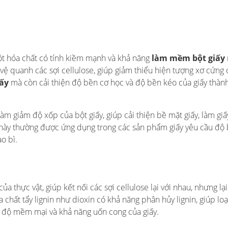
à một hóa chất có tính kiềm mạnh và khả năng
làm mềm bột giấy
vệ quanh các sợi cellulose, giúp giảm thiểu hiện tượng xơ cứng 
ấy
mà còn cải thiện độ bền cơ học và độ bền kéo của giấy thàn
àm giảm độ xốp của bột giấy, giúp cải thiện bề mặt giấy, làm giấ
này thường được ứng dụng trong các sản phẩm giấy yêu cầu độ
o bì.
ủa thực vật, giúp kết nối các sợi cellulose lại với nhau, nhưng lạ
 chất tẩy lignin như dioxin có khả năng phân hủy lignin, giúp loạ
ng độ mềm mại và khả năng uốn cong của giấy.