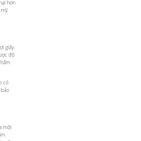
mại hơn
y mỹ
i giấy.
được độ
 phẩm
p có
 bảo
ra một
hấm