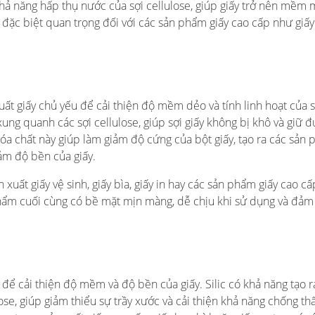
 khả năng hấp thụ nước của sợi cellulose, giúp giấy trở nên mềm 
 đặc biệt quan trọng đối với các sản phẩm giấy cao cấp như giấ
t giấy chủ yếu để cải thiện độ mềm dẻo và tính linh hoạt của sợ
ung quanh các sợi cellulose, giúp sợi giấy không bị khô và giữ 
hóa chất này giúp làm giảm độ cứng của bột giấy, tạo ra các sản
ảm độ bền của giấy.
xuất giấy vệ sinh, giấy bìa, giấy in hay các sản phẩm giấy cao cấ
ẩm cuối cùng có bề mặt mịn màng, dễ chịu khi sử dụng và đảm
 để cải thiện độ mềm và độ bền của giấy. Silic có khả năng tạo 
ose, giúp giảm thiểu sự trầy xước và cải thiện khả năng chống t