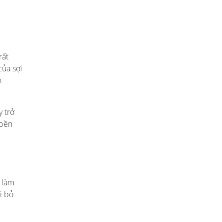
rất
của sợi
h
y trở
 bền
i làm
i bỏ