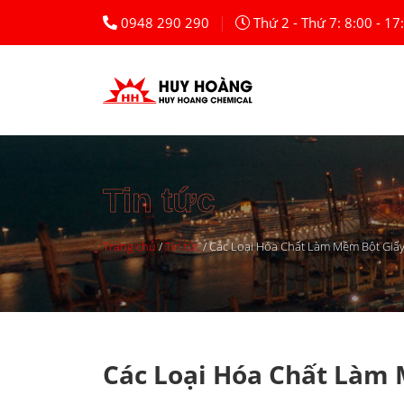
Skip
|
0948 290 290
Thứ 2 - Thứ 7: 8:00 - 17
to
content
Tin tức
Trang chủ
/
Tin tức
/
Các Loại Hóa Chất Làm Mềm Bột Giấ
Các Loại Hóa Chất Làm