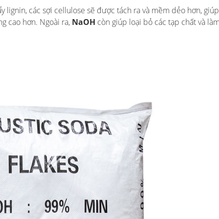
ẩy lignin, các sợi cellulose sẽ được tách ra và mềm dẻo hơn, giú
ợng cao hơn. Ngoài ra,
NaOH
còn giúp loại bỏ các tạp chất và là