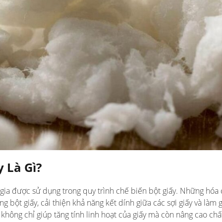
 Là Gì?
 gia được sử dụng trong quy trình chế biến bột giấy. Những hóa 
g bột giấy, cải thiện khả năng kết dính giữa các sợi giấy và làm g
ông chỉ giúp tăng tính linh hoạt của giấy mà còn nâng cao chấ