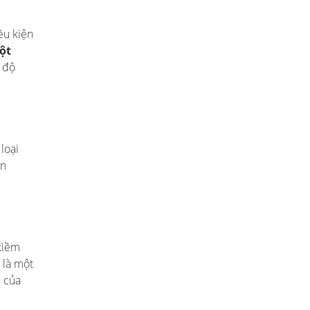
ều kiện
ột
ì độ
loại
ến
 kiềm
 là một
m của