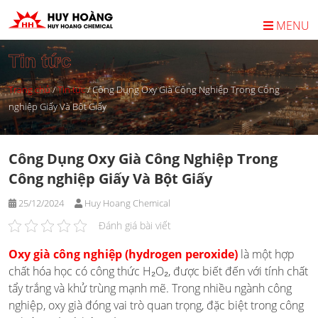
Skip
to
MENU
content
Tin tức
Trang chủ
/
Tin tức
/
Công Dụng Oxy Già Công Nghiệp Trong Công
nghiệp Giấy Và Bột Giấy
Công Dụng Oxy Già Công Nghiệp Trong
Công nghiệp Giấy Và Bột Giấy
25/12/2024
Huy Hoang Chemical
Đánh giá bài viết
Oxy già công nghiệp (hydrogen peroxide)
là một hợp
chất hóa học có công thức H₂O₂, được biết đến với tính chất
tẩy trắng và khử trùng mạnh mẽ. Trong nhiều ngành công
nghiệp, oxy già đóng vai trò quan trọng, đặc biệt trong công