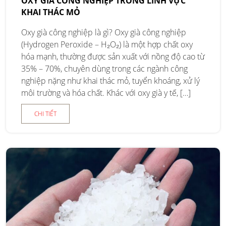
OXY GIÀ CÔNG NGHIỆP TRONG LĨNH VỰC
KHAI THÁC MỎ
Oxy già công nghiệp là gì? Oxy già công nghiệp
(Hydrogen Peroxide – H₂O₂) là một hợp chất oxy
hóa mạnh, thường được sản xuất với nồng độ cao từ
35% – 70%, chuyên dùng trong các ngành công
nghiệp nặng như khai thác mỏ, tuyển khoáng, xử lý
môi trường và hóa chất. Khác với oxy già y tế, […]
CHI TIẾT