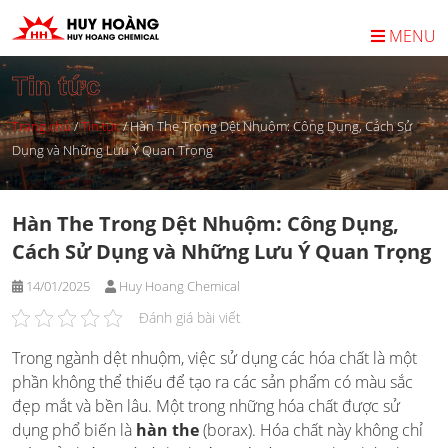
Skip
to
MENU
content
Tin tức
Trang chủ
/
Tin tức
/
Hàn The Trong Dệt Nhuộm: Công Dụng, Cách Sử
Dụng và Những Lưu Ý Quan Trọng
Hàn The Trong Dệt Nhuộm: Công Dụng,
Cách Sử Dụng và Những Lưu Ý Quan Trọng
14/01/2025
Huy Hoang Chemical
Đánh giá bài viết
Trong ngành dệt nhuộm, việc sử dụng các hóa chất là một
phần không thể thiếu để tạo ra các sản phẩm có màu sắc
đẹp mắt và bền lâu. Một trong những hóa chất được sử
dụng phổ biến là
hàn the
(borax). Hóa chất này không chỉ