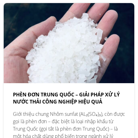
PHÈN ĐƠN TRUNG QUỐC – GIẢI PHÁP XỬ LÝ
NƯỚC THẢI CÔNG NGHIỆP HIỆU QUẢ
Giới thiệu chung Nhôm sunfat (AL₂(SO₄)₃), còn được
gọi là phèn đơn – đặc biệt là loại nhập khẩu từ
Trung Quốc (gọi tắt là phèn đơn Trung Quốc) – là
một hóa chất dùng phổ biến trong ngành xử lý