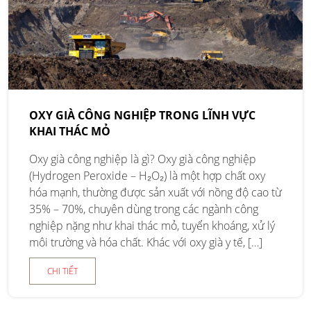
OXY GIÀ CÔNG NGHIỆP TRONG LĨNH VỰC
KHAI THÁC MỎ
Oxy già công nghiệp là gì? Oxy già công nghiệp
(Hydrogen Peroxide – H₂O₂) là một hợp chất oxy
hóa mạnh, thường được sản xuất với nồng độ cao từ
35% – 70%, chuyên dùng trong các ngành công
nghiệp nặng như khai thác mỏ, tuyển khoáng, xử lý
môi trường và hóa chất. Khác với oxy già y tế, […]
CHI TIẾT