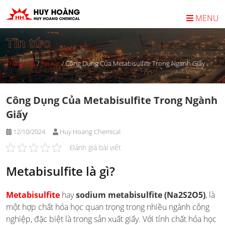
Skip
to
MENU
content
Tin tức
Trang chủ
/
Tin tức
/
Công Dụng Của Metabisulfite Trong Ngành Giấy
Công Dụng Của Metabisulfite Trong Ngành
Giấy
12/10/2024
Huy Hoang Chemical
Đánh giá bài viết
Metabisulfite là gì?
Metabisulfite
hay
sodium metabisulfite (Na2S2O5)
, là
một hợp chất hóa học quan trọng trong nhiều ngành công
nghiệp, đặc biệt là trong sản xuất giấy. Với tính chất hóa học