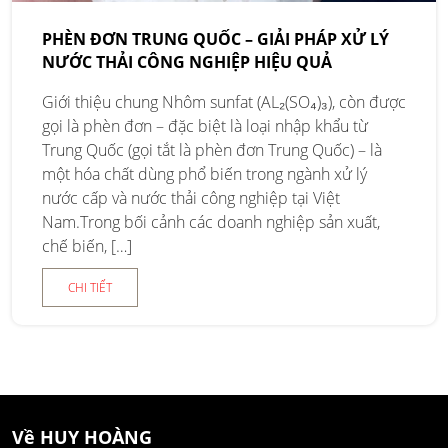
PHÈN ĐƠN TRUNG QUỐC – GIẢI PHÁP XỬ LÝ
NƯỚC THẢI CÔNG NGHIỆP HIỆU QUẢ
Giới thiệu chung Nhôm sunfat (AL₂(SO₄)₃), còn được
gọi là phèn đơn – đặc biệt là loại nhập khẩu từ
Trung Quốc (gọi tắt là phèn đơn Trung Quốc) – là
một hóa chất dùng phổ biến trong ngành xử lý
nước cấp và nước thải công nghiệp tại Việt
Nam.Trong bối cảnh các doanh nghiệp sản xuất,
chế biến, […]
CHI TIẾT
Về HUY HOÀNG