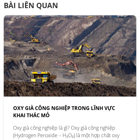
BÀI LIÊN QUAN
OXY GIÀ CÔNG NGHIỆP TRONG LĨNH VỰC
KHAI THÁC MỎ
Oxy già công nghiệp là gì? Oxy già công nghiệp
(Hydrogen Peroxide – H₂O₂) là một hợp chất oxy