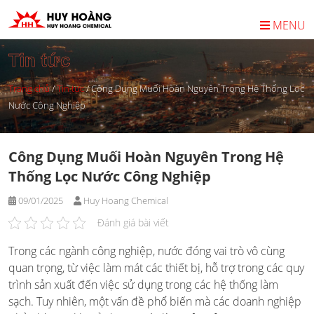
Skip
to
MENU
content
Tin tức
Trang chủ
/
Tin tức
/
Công Dụng Muối Hoàn Nguyên Trong Hệ Thống Lọc
Nước Công Nghiệp
Công Dụng Muối Hoàn Nguyên Trong Hệ
Thống Lọc Nước Công Nghiệp
09/01/2025
Huy Hoang Chemical
Đánh giá bài viết
Trong các ngành công nghiệp, nước đóng vai trò vô cùng
quan trọng, từ việc làm mát các thiết bị, hỗ trợ trong các quy
trình sản xuất đến việc sử dụng trong các hệ thống làm
sạch. Tuy nhiên, một vấn đề phổ biến mà các doanh nghiệp