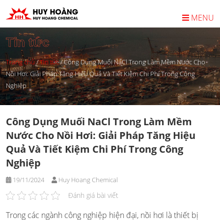
Skip
to
MENU
content
Tin tức
Trang chủ
/
Tin tức
/
Công Dụng Muối NaCl Trong Làm Mềm Nước Cho
Nồi Hơi: Giải Pháp Tăng Hiệu Quả Và Tiết Kiệm Chi Phí Trong Công
Nghiệp
Công Dụng Muối NaCl Trong Làm Mềm
Nước Cho Nồi Hơi: Giải Pháp Tăng Hiệu
Quả Và Tiết Kiệm Chi Phí Trong Công
Nghiệp
19/11/2024
Huy Hoang Chemical
Đánh giá bài viết
Trong các ngành công nghiệp hiện đại, nồi hơi là thiết bị