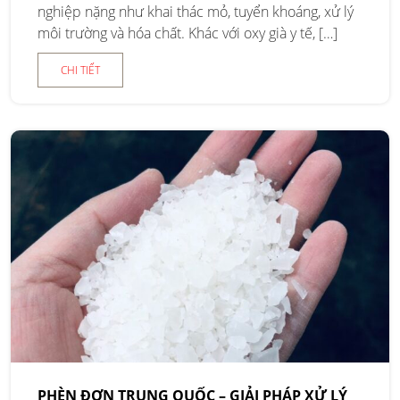
nghiệp nặng như khai thác mỏ, tuyển khoáng, xử lý
môi trường và hóa chất. Khác với oxy già y tế, […]
CHI TIẾT
PHÈN ĐƠN TRUNG QUỐC – GIẢI PHÁP XỬ LÝ