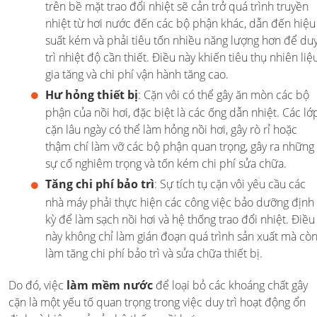
trên bề mặt trao đổi nhiệt sẽ cản trở quá trình truyền
nhiệt từ hơi nước đến các bộ phận khác, dẫn đến hiệu
suất kém và phải tiêu tốn nhiều năng lượng hơn để du
trì nhiệt độ cần thiết. Điều này khiến tiêu thụ nhiên liệ
gia tăng và chi phí vận hành tăng cao.
Hư hỏng thiết bị
: Cặn vôi có thể gây ăn mòn các bộ
phận của nồi hơi, đặc biệt là các ống dẫn nhiệt. Các lớ
cặn lâu ngày có thể làm hỏng nồi hơi, gây rò rỉ hoặc
thậm chí làm vỡ các bộ phận quan trọng, gây ra những
sự cố nghiêm trọng và tốn kém chi phí sửa chữa.
Tăng chi phí bảo trì
: Sự tích tụ cặn vôi yêu cầu các
nhà máy phải thực hiện các công việc bảo dưỡng định
kỳ để làm sạch nồi hơi và hệ thống trao đổi nhiệt. Điều
này không chỉ làm gián đoạn quá trình sản xuất mà cò
làm tăng chi phí bảo trì và sửa chữa thiết bị.
Do đó, việc
làm mềm nước
để loại bỏ các khoáng chất gây
cặn là một yếu tố quan trọng trong việc duy trì hoạt động ổn