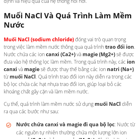
định và hiệu quả của hệ thống nồi hơi.
Muối NaCl Và Quá Trình Làm Mềm
Nước
Muối NaCl (sodium chloride)
đóng vai trò quan trọng
trong việc làm mềm nước thông qua quá trình
trao đổi ion
.
Nước chứa các ion
canxi (Ca2+)
và
magie (Mg2+)
sẽ được
đưa vào hệ thống lọc làm mềm. Trong quá trình này, các
ion
canxi
và
magie
sẽ được thay thế bằng các ion
natri (Na+)
từ
muối NaCl
. Quá trình trao đổi ion này diễn ra trong các
bộ lọc chứa các hạt nhựa trao đổi ion, giúp loại bỏ các
khoáng chất gây cặn và làm mềm nước.
Cụ thể, quá trình làm mềm nước sử dụng
muối NaCl
diễn
ra qua các bước như sau:
Nước chứa canxi và magie đi qua bộ lọc
: Nước từ
các nguồn tự nhiên thường chứa một lượng lớn ion