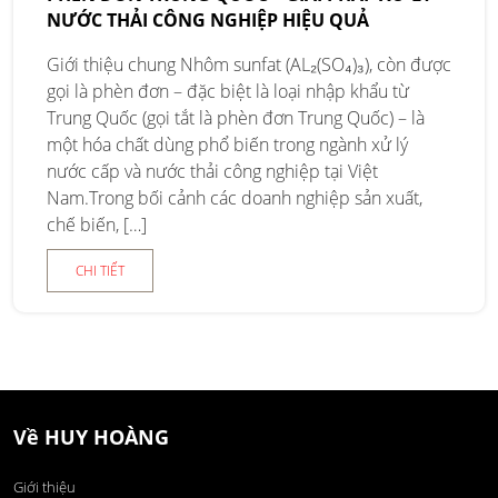
NƯỚC THẢI CÔNG NGHIỆP HIỆU QUẢ
Giới thiệu chung Nhôm sunfat (AL₂(SO₄)₃), còn được
gọi là phèn đơn – đặc biệt là loại nhập khẩu từ
Trung Quốc (gọi tắt là phèn đơn Trung Quốc) – là
một hóa chất dùng phổ biến trong ngành xử lý
nước cấp và nước thải công nghiệp tại Việt
Nam.Trong bối cảnh các doanh nghiệp sản xuất,
chế biến, […]
CHI TIẾT
Về HUY HOÀNG
Giới thiệu