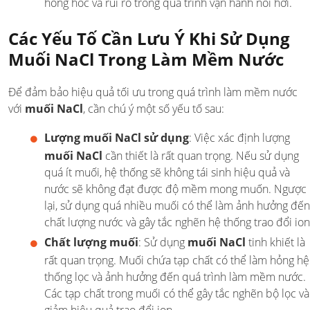
hỏng hóc và rủi ro trong quá trình vận hành nồi hơi.
Các Yếu Tố Cần Lưu Ý Khi Sử Dụng
Muối NaCl Trong Làm Mềm Nước
Để đảm bảo hiệu quả tối ưu trong quá trình làm mềm nước
với
muối NaCl
, cần chú ý một số yếu tố sau:
Lượng muối NaCl sử dụng
: Việc xác định lượng
muối NaCl
cần thiết là rất quan trọng. Nếu sử dụng
quá ít muối, hệ thống sẽ không tái sinh hiệu quả và
nước sẽ không đạt được độ mềm mong muốn. Ngược
lại, sử dụng quá nhiều muối có thể làm ảnh hưởng đến
chất lượng nước và gây tắc nghẽn hệ thống trao đổi ion
Chất lượng muối
: Sử dụng
muối NaCl
tinh khiết là
rất quan trọng. Muối chứa tạp chất có thể làm hỏng hệ
thống lọc và ảnh hưởng đến quá trình làm mềm nước.
Các tạp chất trong muối có thể gây tắc nghẽn bộ lọc và
giảm hiệu quả trao đổi ion.