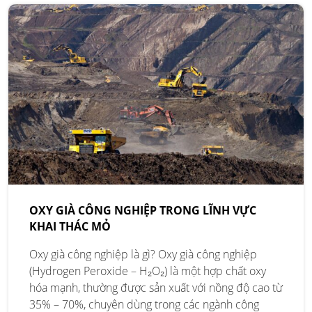
OXY GIÀ CÔNG NGHIỆP TRONG LĨNH VỰC
KHAI THÁC MỎ
Oxy già công nghiệp là gì? Oxy già công nghiệp
(Hydrogen Peroxide – H₂O₂) là một hợp chất oxy
hóa mạnh, thường được sản xuất với nồng độ cao từ
35% – 70%, chuyên dùng trong các ngành công