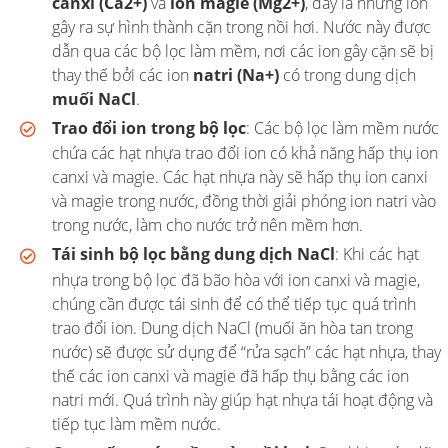
canxi (Ca2+)
và
ion magie (Mg2+)
, đây là những ion
gây ra sự hình thành cặn trong nồi hơi. Nước này được
dẫn qua các bộ lọc làm mềm, nơi các ion gây cặn sẽ bị
thay thế bởi các ion
natri (Na+)
có trong dung dịch
muối NaCl
.
Trao đổi ion trong bộ lọc
: Các bộ lọc làm mềm nước
chứa các hạt nhựa trao đổi ion có khả năng hấp thụ ion
canxi và magie. Các hạt nhựa này sẽ hấp thụ ion canxi
và magie trong nước, đồng thời giải phóng ion natri vào
trong nước, làm cho nước trở nên mềm hơn.
Tái sinh bộ lọc bằng dung dịch NaCl
: Khi các hạt
nhựa trong bộ lọc đã bão hòa với ion canxi và magie,
chúng cần được tái sinh để có thể tiếp tục quá trình
trao đổi ion. Dung dịch NaCl (muối ăn hòa tan trong
nước) sẽ được sử dụng để “rửa sạch” các hạt nhựa, thay
thế các ion canxi và magie đã hấp thụ bằng các ion
natri mới. Quá trình này giúp hạt nhựa tái hoạt động và
tiếp tục làm mềm nước.