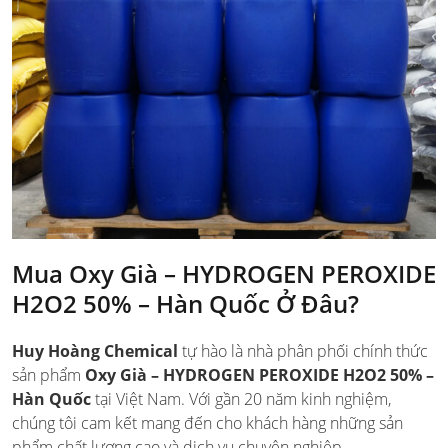
Mua Oxy Già – HYDROGEN PEROXIDE
H2O2 50% – Hàn Quốc Ở Đâu?
Huy Hoàng Chemical
tự hào là nhà phân phối chính thức
sản phẩm
Oxy Già – HYDROGEN PEROXIDE H2O2 50% –
Hàn Quốc
tại Việt Nam. Với gần 20 năm kinh nghiệm,
chúng tôi cam kết mang đến cho khách hàng những sản
phẩm chất lượng cao và dịch vụ chuyên nghiệp.