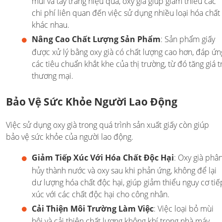
mùi và tẩy trắng hiệu quả, oxy già giúp giảm thiểu các
chi phí liên quan đến việc sử dụng nhiều loại hóa chất
khác nhau.
Nâng Cao Chất Lượng Sản Phẩm
: Sản phẩm giấy
được xử lý bằng oxy già có chất lượng cao hơn, đáp ứn
các tiêu chuẩn khắt khe của thị trường, từ đó tăng giá tr
thương mại.
Bảo Vệ Sức Khỏe Người Lao Động
Việc sử dụng oxy già trong quá trình sản xuất giấy còn giúp
bảo vệ sức khỏe của người lao động.
Giảm Tiếp Xúc Với Hóa Chất Độc Hại
: Oxy già phâ
hủy thành nước và oxy sau khi phản ứng, không để lại
dư lượng hóa chất độc hại, giúp giảm thiểu nguy cơ tiế
xúc với các chất độc hại cho công nhân.
Cải Thiện Môi Trường Làm Việc
: Việc loại bỏ mùi
hôi và cải thiện chất lượng không khí trong nhà máy