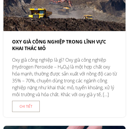
OXY GIÀ CÔNG NGHIỆP TRONG LĨNH VỰC
KHAI THÁC MỎ
Oxy già công nghiệp là gì? Oxy già công nghiệp
(Hydrogen Peroxide – H₂O₂) là một hợp chất oxy
hóa mạnh, thường được sản xuất với nồng độ cao từ
35% – 70%, chuyên dùng trong các ngành công
nghiệp nặng như khai thác mỏ, tuyển khoáng, xử lý
môi trường và hóa chất. Khác với oxy già y tế, […]
CHI TIẾT