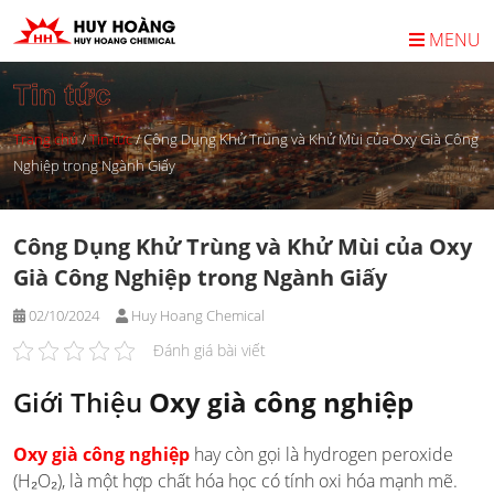
Skip
to
MENU
content
Tin tức
Trang chủ
/
Tin tức
/
Công Dụng Khử Trùng và Khử Mùi của Oxy Già Công
Nghiệp trong Ngành Giấy
Công Dụng Khử Trùng và Khử Mùi của Oxy
Già Công Nghiệp trong Ngành Giấy
02/10/2024
Huy Hoang Chemical
Đánh giá bài viết
Giới Thiệu
Oxy già công nghiệp
Oxy già công nghiệp
hay còn gọi là hydrogen peroxide
(H₂O₂), là một hợp chất hóa học có tính oxi hóa mạnh mẽ.