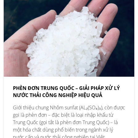
PHÈN ĐƠN TRUNG QUỐC – GIẢI PHÁP XỬ LÝ
NƯỚC THẢI CÔNG NGHIỆP HIỆU QUẢ
Giới thiệu chung Nhôm sunfat (AL₂(SO₄)₃), còn được
gọi là phèn đơn – đặc biệt là loại nhập khẩu từ
Trung Quốc (gọi tắt là phèn đơn Trung Quốc) – là
một hóa chất dùng phổ biến trong ngành xử lý
nước cấp và nước thải công nghiệp tại Việt