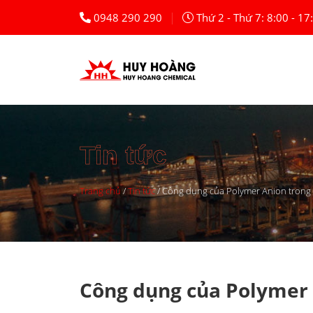
Skip
|
0948 290 290
Thứ 2 - Thứ 7: 8:00 - 17
to
content
Tin tức
Trang chủ
/
Tin tức
/
Công dụng của Polymer Anion trong
Công dụng của Polymer