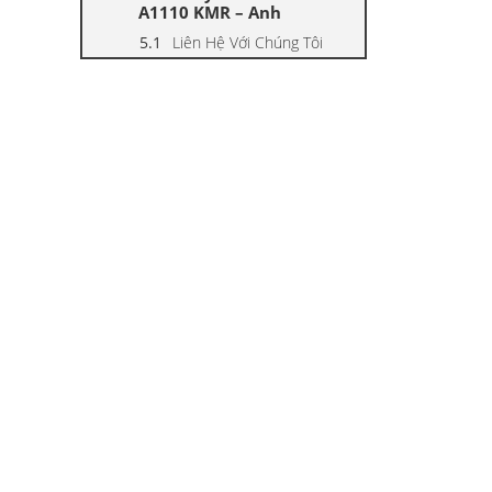
A1110 KMR – Anh
Liên Hệ Với Chúng Tôi