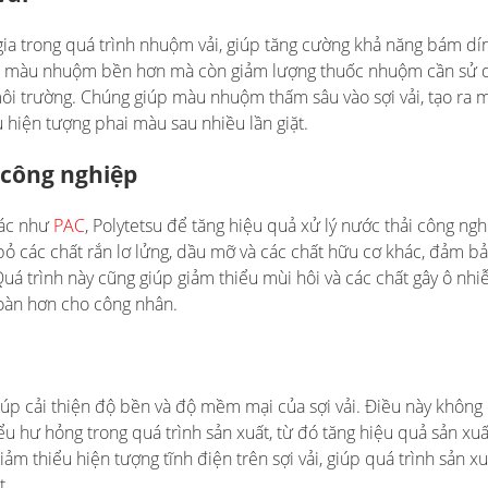
a trong quá trình nhuộm vải, giúp tăng cường khả năng bám dí
iúp màu nhuộm bền hơn mà còn giảm lượng thuốc nhuộm cần sử 
 môi trường. Chúng giúp màu nhuộm thấm sâu vào sợi vải, tạo ra 
hiện tượng phai màu sau nhiều lần giặt.
 công nghiệp
hác như
PAC
, Polytetsu để tăng hiệu quả xử lý nước thải công ngh
bỏ các chất rắn lơ lửng, dầu mỡ và các chất hữu cơ khác, đảm b
 Quá trình này cũng giúp giảm thiểu mùi hôi và các chất gây ô nh
toàn hơn cho công nhân.
úp cải thiện độ bền và độ mềm mại của sợi vải. Điều này không 
 hư hỏng trong quá trình sản xuất, từ đó tăng hiệu quả sản xuấ
ảm thiểu hiện tượng tĩnh điện trên sợi vải, giúp quá trình sản x
t.