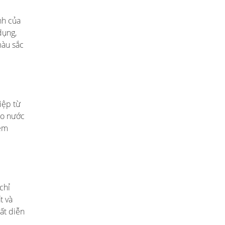
nh của
dụng,
màu sắc
iệp từ
ảo nước
iễm
chỉ
t và
uất diễn