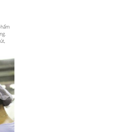
 phẩm
ng.
út,