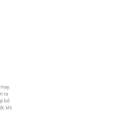
 may.
n ra
ại bỏ
ớc khi