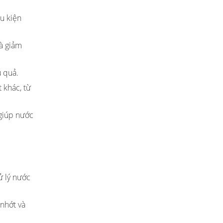
ều kiện
và giảm
u quả.
 khác, từ
 giúp nước
ử lý nước
 nhớt và