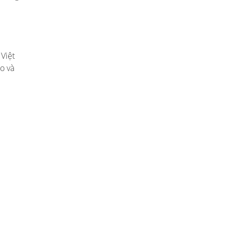
 Việt
o và