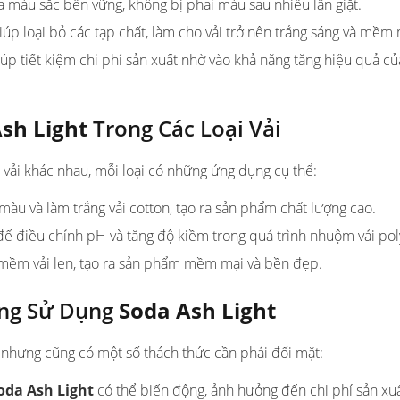
a màu sắc bền vững, không bị phai màu sau nhiều lần giặt.
úp loại bỏ các tạp chất, làm cho vải trở nên trắng sáng và mềm 
p tiết kiệm chi phí sản xuất nhờ vào khả năng tăng hiệu quả c
sh Light
Trong Các Loại Vải
 vải khác nhau, mỗi loại có những ứng dụng cụ thể:
àu và làm trắng vải cotton, tạo ra sản phẩm chất lượng cao.
 điều chỉnh pH và tăng độ kiềm trong quá trình nhuộm vải pol
 mềm vải len, tạo ra sản phẩm mềm mại và bền đẹp.
ong Sử Dụng
Soda Ash Light
, nhưng cũng có một số thách thức cần phải đối mặt:
oda Ash Light
có thể biến động, ảnh hưởng đến chi phí sản xuấ