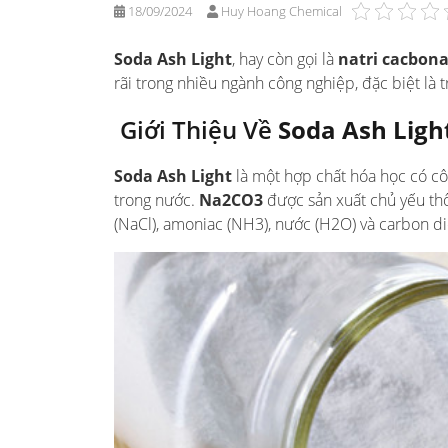
18/09/2024
Huy Hoang Chemical
Soda Ash Light
, hay còn gọi là
natri cacbon
rãi trong nhiều ngành công nghiệp, đặc biệt là
Giới Thiệu Về
Soda Ash Ligh
Soda Ash Light
là một hợp chất hóa học có c
trong nước.
Na2CO3
được sản xuất chủ yếu thô
(NaCl), amoniac (NH3), nước (H2O) và carbon di