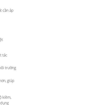
ất cần áp
ệt
t tác
môi trường
hơn, giúp
ộ kiềm,
ử dụng