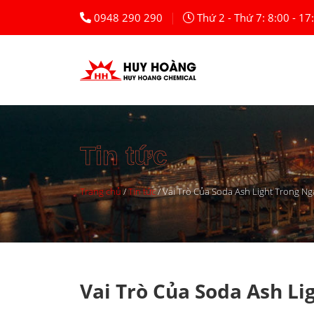
Skip
|
0948 290 290
Thứ 2 - Thứ 7: 8:00 - 17
to
content
Tin tức
Trang chủ
/
Tin tức
/
Vai Trò Của Soda Ash Light Trong 
Vai Trò Của Soda Ash L