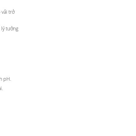
vải trở
lý tưởng
h pH.
i.