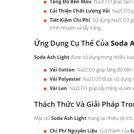
Tăng Độ Bền Màu
: Na2CO3 giúp tạo r
Cải Thiện Chất Lượng Vải
: Na2CO3 gi
Tiết Kiệm Chi Phí
: Sử dụng Na2CO3 giú
trình nhuộm và tẩy trắng.
Ứng Dụng Cụ Thể Của
Soda A
Soda Ash Light
được sử dụng trong nhiều loại
Vải Cotton
: Na2CO3 giúp tăng độ bền m
Vải Polyester
: Na2CO3 được sử dụng để
Vải Len
: Na2CO3 giúp tẩy trắng và làm
Thách Thức Và Giải Pháp Tr
Mặc dù
Soda Ash Light
mang lại nhiều lợi ích
Chi Phí Nguyên Liệu
: Giá thành của
S