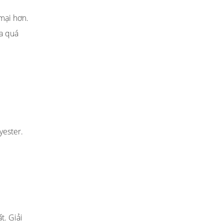
mại hơn.
ủa quá
yester.
t. Giải