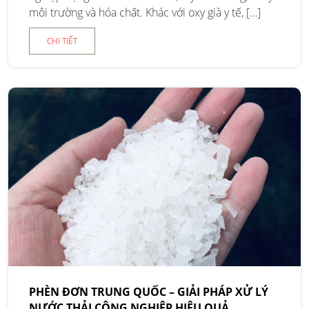
môi trường và hóa chất. Khác với oxy già y tế, […]
CHI TIẾT
PHÈN ĐƠN TRUNG QUỐC – GIẢI PHÁP XỬ LÝ
NƯỚC THẢI CÔNG NGHIỆP HIỆU QUẢ