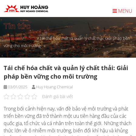
Skip
to
MENU
content
Tin tức
Trang chủ
/
Tin tức
/
Tái chế hóa chất và quản lý chất thải: Giải pháp bền
vững cho môi trường
Tái chế hóa chất và quản lý chất thải: Giải
pháp bền vững cho môi trường
03/01/2025
Huy Hoang Chemical
Đánh giá bài viết
Trong bối cảnh hiện nay, vấn đề bảo vệ môi trường và phát
triển bền vững đã trở thành một ưu tiên hàng đầu của các
quốc gia, tổ chức và cá nhân trên toàn thế giới. Những thách
thức lớn về ô nhiễm môi trường, biến đổi khí hậu và khủng