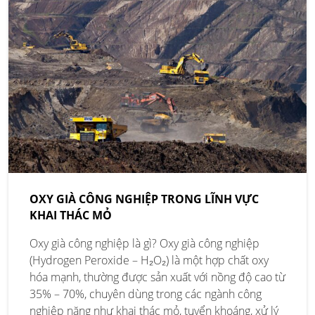
OXY GIÀ CÔNG NGHIỆP TRONG LĨNH VỰC
KHAI THÁC MỎ
Oxy già công nghiệp là gì? Oxy già công nghiệp
(Hydrogen Peroxide – H₂O₂) là một hợp chất oxy
hóa mạnh, thường được sản xuất với nồng độ cao từ
35% – 70%, chuyên dùng trong các ngành công
nghiệp nặng như khai thác mỏ, tuyển khoáng, xử lý