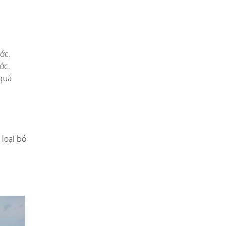
ớc.
ớc.
 quá
 loại bỏ