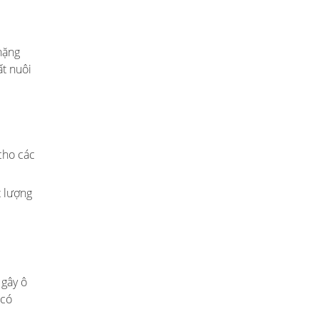
nặng
ất nuôi
cho các
t lượng
 gây ô
 có