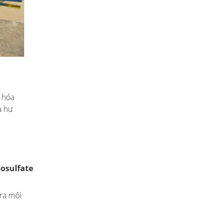
 hóa
à hư
osulfate
 ra môi