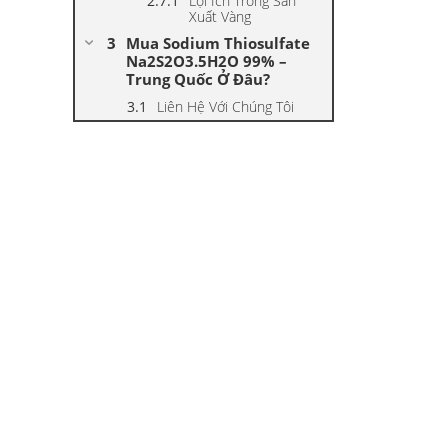
Lợi Ích Trong Sản
Xuất Vàng
Mua Sodium Thiosulfate
Na2S2O3.5H2O 99% –
Trung Quốc Ở Đâu?
Liên Hệ Với Chúng Tôi