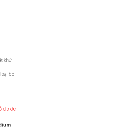
ất khử
 loại bỏ
ỏ clo dư
dium