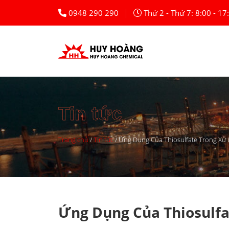
Skip
|
0948 290 290
Thứ 2 - Thứ 7: 8:00 - 17
to
content
Tin tức
Trang chủ
/
Tin tức
/
Ứng Dụng Của Thiosulfate Trong Xử 
Ứng Dụng Của Thiosulfa