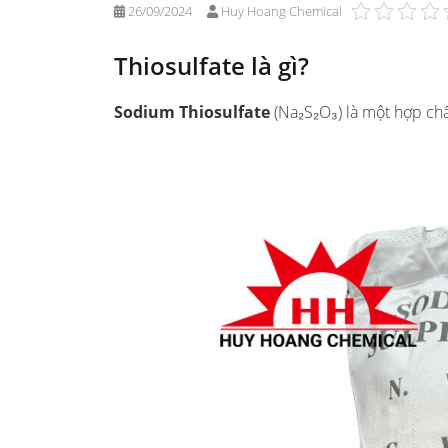
26/09/2024
Huy Hoang Chemical
Thiosulfate là gì?
Sodium Thiosulfate
(Na₂S₂O₃) là một hợp chấ