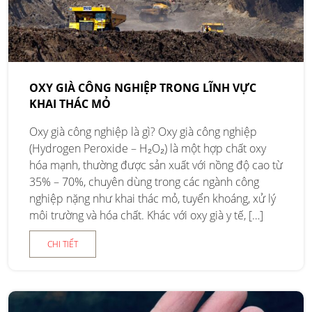
OXY GIÀ CÔNG NGHIỆP TRONG LĨNH VỰC
KHAI THÁC MỎ
Oxy già công nghiệp là gì? Oxy già công nghiệp
(Hydrogen Peroxide – H₂O₂) là một hợp chất oxy
hóa mạnh, thường được sản xuất với nồng độ cao từ
35% – 70%, chuyên dùng trong các ngành công
nghiệp nặng như khai thác mỏ, tuyển khoáng, xử lý
môi trường và hóa chất. Khác với oxy già y tế, […]
CHI TIẾT