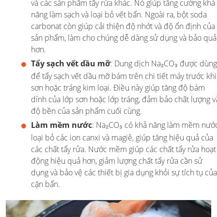
và các sản phẩm tẩy rửa khác. Nó giúp tăng cường khả
năng làm sạch và loại bỏ vết bẩn. Ngoài ra, bột soda
carbonat còn giúp cải thiện độ nhớt và độ ổn định của
sản phẩm, làm cho chúng dễ dàng sử dụng và bảo qu
hơn.
Tẩy sạch vết dầu mỡ
: Dung dịch Na₂CO₃ được dùng
để tẩy sạch vết dầu mỡ bám trên chi tiết máy trước khi
sơn hoặc tráng kim loại. Điều này giúp tăng độ bám
dính của lớp sơn hoặc lớp tráng, đảm bảo chất lượng v
độ bền của sản phẩm cuối cùng.
Làm mềm nước
: Na₂CO₃ có khả năng làm mềm nước
loại bỏ các ion canxi và magiê, giúp tăng hiệu quả của
các chất tẩy rửa. Nước mềm giúp các chất tẩy rửa hoạt
động hiệu quả hơn, giảm lượng chất tẩy rửa cần sử
dụng và bảo vệ các thiết bị gia dụng khỏi sự tích tụ của
cặn bẩn.