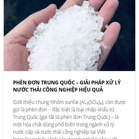
PHÈN ĐƠN TRUNG QUỐC – GIẢI PHÁP XỬ LÝ
NƯỚC THẢI CÔNG NGHIỆP HIỆU QUẢ
Giới thiệu chung Nhôm sunfat (AL₂(SO₄)₃), còn được
gọi là phèn đơn – đặc biệt là loại nhập khẩu từ
Trung Quốc (gọi tắt là phèn đơn Trung Quốc) – là
một hóa chất dùng phổ biến trong ngành xử lý
nước cấp và nước thải công nghiệp tại Việt