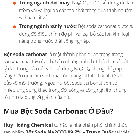
Trong ngành dệt may
: Na₂CO₃ được sử dụng để là
mềm vải và loại bỏ các tạp chất trong quá trình nhuộm
và hoàn tất vải.
Trong ngành xử lý nước
: Bột soda carbonat được s
dụng để điều chỉnh độ pH và loại bỏ các ion kim loại
nặng trong nước thải công nghiệp.
Bột soda carbonat
là một thành phần quan trọng trong
sản xuất chất tẩy rửa nhờ vào những tính chất hóa học và vật
lý đặc trưng của nó. Việc sử dụng Na₂CO₃ không chỉ giúp
tăng hiệu quả làm sạch mà còn mang lại lợi ích kinh tế và
bảo vệ môi trường. Ngoài ra, bột soda carbonat còn có
nhiều ứng dụng khác trong đời sống và công nghiệp, chứng
tỏ tính đa dụng và giá trị của nó.
Mua
Bột Soda Carbonat
Ở Đâu?
Huy Hoàng Chemical
tự hào là nhà phân phối chính thức
sản phẩm
Bột
Soda Na2CO3 99,2% – Trung Quốc
tại Việt