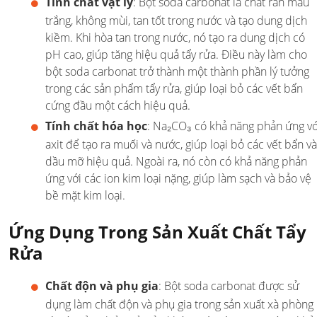
Tính chất vật lý
: Bột soda carbonat là chất rắn màu
trắng, không mùi, tan tốt trong nước và tạo dung dịch
kiềm. Khi hòa tan trong nước, nó tạo ra dung dịch có
pH cao, giúp tăng hiệu quả tẩy rửa. Điều này làm cho
bột soda carbonat trở thành một thành phần lý tưởng
trong các sản phẩm tẩy rửa, giúp loại bỏ các vết bẩn
cứng đầu một cách hiệu quả.
Tính chất hóa học
: Na₂CO₃ có khả năng phản ứng vớ
axit để tạo ra muối và nước, giúp loại bỏ các vết bẩn và
dầu mỡ hiệu quả. Ngoài ra, nó còn có khả năng phản
ứng với các ion kim loại nặng, giúp làm sạch và bảo vệ
bề mặt kim loại.
Ứng Dụng Trong Sản Xuất Chất Tẩy
Rửa
Chất độn và phụ gia
: Bột soda carbonat được sử
dụng làm chất độn và phụ gia trong sản xuất xà phòng