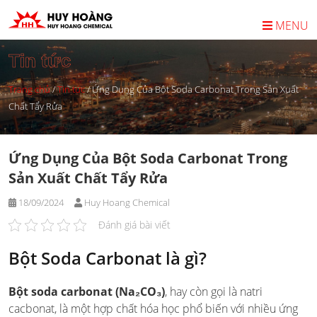
Skip
to
MENU
content
Tin tức
Trang chủ
/
Tin tức
/
Ứng Dụng Của Bột Soda Carbonat Trong Sản Xuất
Chất Tẩy Rửa
Ứng Dụng Của Bột Soda Carbonat Trong
Sản Xuất Chất Tẩy Rửa
18/09/2024
Huy Hoang Chemical
Đánh giá bài viết
Bột Soda Carbonat là gì?
Bột soda carbonat (Na₂CO₃)
, hay còn gọi là natri
cacbonat, là một hợp chất hóa học phổ biến với nhiều ứng