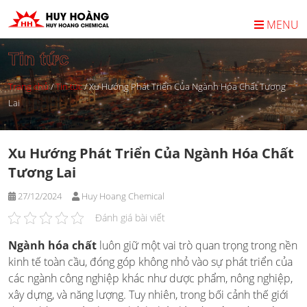
Skip
to
MENU
content
Tin tức
Trang chủ
/
Tin tức
/
Xu Hướng Phát Triển Của Ngành Hóa Chất Tương
Lai
Xu Hướng Phát Triển Của Ngành Hóa Chất
Tương Lai
27/12/2024
Huy Hoang Chemical
Đánh giá bài viết
Ngành hóa chất
luôn giữ một vai trò quan trọng trong nền
kinh tế toàn cầu, đóng góp không nhỏ vào sự phát triển của
các ngành công nghiệp khác như dược phẩm, nông nghiệp,
xây dựng, và năng lượng. Tuy nhiên, trong bối cảnh thế giới