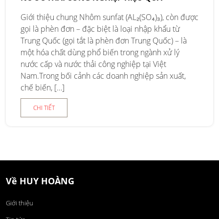
Giới thiệu chung Nhôm sunfat (AL₂(SO₄)₃), còn được
gọi là phèn đơn – đặc biệt là loại nhập khẩu từ
Trung Quốc (gọi tắt là phèn đơn Trung Quốc) – là
một hóa chất dùng phổ biến trong ngành xử lý
nước cấp và nước thải công nghiệp tại Việt
Nam.Trong bối cảnh các doanh nghiệp sản xuất,
chế biến, […]
CHI TIẾT
Về HUY HOÀNG
Giới thiệu