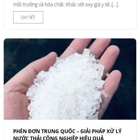
môi trường và hóa chất. Khác với oxy già y tế, […]
CHI TIẾT
PHÈN ĐƠN TRUNG QUỐC – GIẢI PHÁP XỬ LÝ
NƯỚC THẢI CÔNG NGHIỆP HIỆU QUẢ