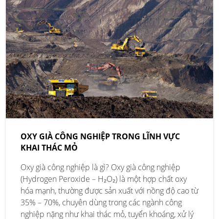
OXY GIÀ CÔNG NGHIỆP TRONG LĨNH VỰC
KHAI THÁC MỎ
Oxy già công nghiệp là gì? Oxy già công nghiệp
(Hydrogen Peroxide – H₂O₂) là một hợp chất oxy
hóa mạnh, thường được sản xuất với nồng độ cao từ
35% – 70%, chuyên dùng trong các ngành công
nghiệp nặng như khai thác mỏ, tuyển khoáng, xử lý