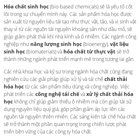
Hóa chất sinh học
(bio-based chemicals) sẽ là yếu tố cốt
lõi trong sự chuyển mình này. Các sản phẩm hóa học được
sản xuất từ nguyên liệu tái tạo như thực vật, tảo, và vi sinh vật
thay vì từ các nguồn tài nguyên khoáng sản như dầu mỏ, sẽ
giúp giảm phát thải khí nhà kính và ô nhiễm. Các ngành công
nghiệp như
năng lượng sinh học
(bioenergy),
vật liệu
sinh học
(biomaterials) và
hóa chất từ thực vật
sẽ trở
thành những ngành phát triển mạnh mẽ trong tương lai gần.
Các nhà khoa học và kỹ sư trong ngành hóa chất cũng đang
nghiên cứu các giải pháp giúp xử lý và tái chế
chất thải
hóa học
từ các sản phẩm tiêu dùng và công nghiệp. Việc
phát triển các
công nghệ tái chế
và
xử lý chất thải hóa
học
không chỉ giúp giảm thiểu ô nhiễm mà còn giúp tái sử
dụng nguyên liệu quý giá, góp phần giảm áp lực lên các
nguồn tài nguyên thiên nhiên. Các sáng kiến tái chế hóa chất
sẽ trở thành một phần quan trọng trong chiến lược phát
triển bền vững của các công ty hóa chất.