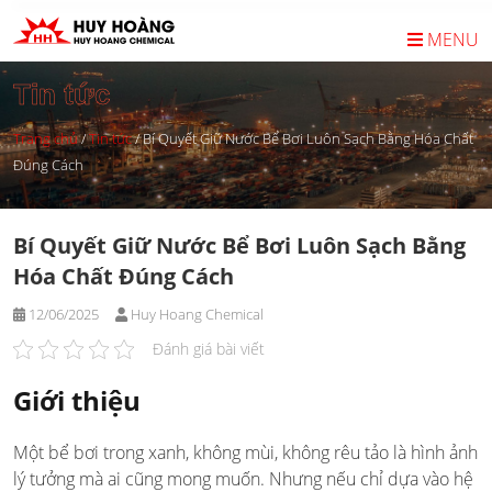
Skip
to
MENU
content
Tin tức
Trang chủ
/
Tin tức
/
Bí Quyết Giữ Nước Bể Bơi Luôn Sạch Bằng Hóa Chất
Đúng Cách
Bí Quyết Giữ Nước Bể Bơi Luôn Sạch Bằng
Hóa Chất Đúng Cách
12/06/2025
Huy Hoang Chemical
Đánh giá bài viết
Giới thiệu
Một bể bơi trong xanh, không mùi, không rêu tảo là hình ảnh
lý tưởng mà ai cũng mong muốn. Nhưng nếu chỉ dựa vào hệ