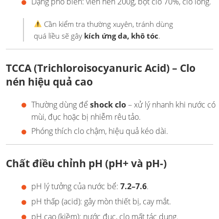
Dạng phổ biến: viên nén 200g, bột clo 70%, clo lỏng.
Cần kiểm tra thường xuyên, tránh dùng
quá liều sẽ gây
kích ứng da, khô tóc
.
TCCA (Trichloroisocyanuric Acid)
– Clo
nén hiệu quả cao
Thường dùng để
shock clo
– xử lý nhanh khi nước có
mùi, đục hoặc bị nhiễm rêu tảo.
Phóng thích clo chậm, hiệu quả kéo dài.
Chất điều chỉnh pH (pH+ và pH-)
pH lý tưởng của nước bể:
7.2–7.6
.
pH thấp (acid): gây mòn thiết bị, cay mắt.
pH cao (kiềm): nước đục, clo mất tác dụng.