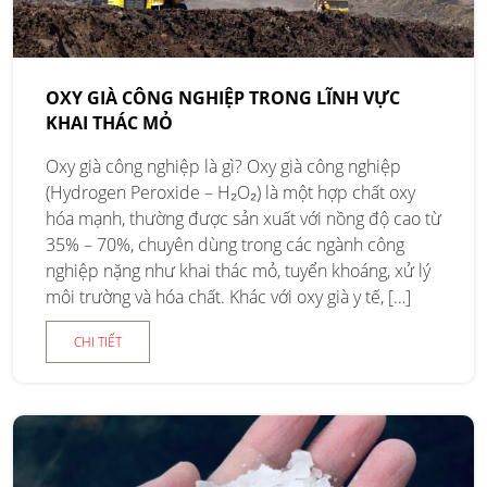
OXY GIÀ CÔNG NGHIỆP TRONG LĨNH VỰC
KHAI THÁC MỎ
Oxy già công nghiệp là gì? Oxy già công nghiệp
(Hydrogen Peroxide – H₂O₂) là một hợp chất oxy
hóa mạnh, thường được sản xuất với nồng độ cao từ
35% – 70%, chuyên dùng trong các ngành công
nghiệp nặng như khai thác mỏ, tuyển khoáng, xử lý
môi trường và hóa chất. Khác với oxy già y tế, […]
CHI TIẾT