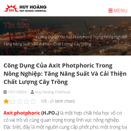
Skip
to
MENU
content
Tin tức
Trang chủ
/
Tin tức
/
Công Dụng Của Axit Photphoric Trong Nông Nghiệp:
Tăng Năng Suất Và Cải Thiện Chất Lượng Cây Trồng
Công Dụng Của Axit Photphoric Trong
Nông Nghiệp: Tăng Năng Suất Và Cải Thiện
Chất Lượng Cây Trồng
13/11/2024
Huy Hoang Chemical
1/5 - (1 bình chọn)
Axit photphoric
(H₃PO₄)
là một hợp chất hóa học vô cơ
có vai trò vô cùng quan trọng trong lĩnh vực nông nghiệp.
Đặc biệt, đây là một nguồn cung cấp phốt pho, một trong ba