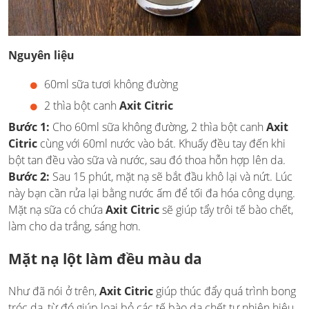
Nguyên liệu
60ml sữa tươi không đường
2 thìa bột canh
Axit Citric
Bước 1:
Cho 60ml sữa không đường, 2 thìa bột canh
Axit
Citric
cùng với 60ml nước vào bát. Khuấy đều tay đến khi
bột tan đều vào sữa và nước, sau đó thoa hỗn hợp lên da.
Bước 2:
Sau 15 phút, mặt nạ sẽ bắt đầu khô lại và nứt. Lúc
này bạn cần rửa lại bằng nước ấm để tối đa hóa công dụng.
Mặt nạ sữa có chứa
Axit Citric
sẽ giúp tẩy trôi tế bào chết,
làm cho da trắng, sáng hơn.
Mặt nạ lột làm đều màu da
Như đã nói ở trên,
Axit Citric
giúp thúc đẩy quá trình bong
tróc da, từ đó giúp loại bỏ các tế bào da chết tự nhiên hiệu