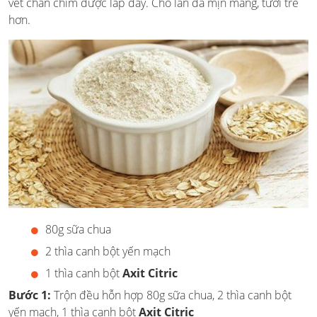
vết chân chim được lấp đầy. Cho làn da mịn màng, tươi trẻ
hơn.
80g sữa chua
2 thìa canh bột yến mạch
1 thìa canh bột
Axit Citric
Bước 1:
Trộn đều hỗn hợp 80g sữa chua, 2 thìa canh bột
yến mạch, 1 thìa canh bột
Axit Citric