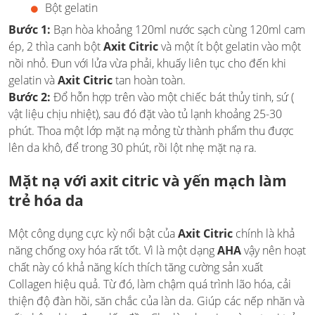
Bột gelatin
Bước 1:
Bạn hòa khoảng 120ml nước sạch cùng 120ml cam
ép, 2 thìa canh bột
Axit Citric
và một ít bột gelatin vào một
nồi nhỏ. Đun với lửa vừa phải, khuấy liên tục cho đến khi
gelatin và
Axit Citric
tan hoàn toàn.
Bước 2:
Đổ hỗn hợp trên vào một chiếc bát thủy tinh, sứ (
vật liệu chịu nhiệt), sau đó đặt vào tủ lạnh khoảng 25-30
phút. Thoa một lớp mặt nạ mỏng từ thành phẩm thu được
lên da khô, để trong 30 phút, rồi lột nhẹ mặt nạ ra.
Mặt nạ
với axit citric và
yến mạch làm
trẻ hóa da
Một công dụng cực kỳ nổi bật của
Axit Citric
chính là khả
năng chống oxy hóa rất tốt. Vì là một dạng
AHA
vậy nên hoạt
chất này có khả năng kích thích tăng cường sản xuất
Collagen hiệu quả. Từ đó, làm chậm quá trình lão hóa, cải
thiện độ đàn hồi, săn chắc của làn da. Giúp các nếp nhăn và