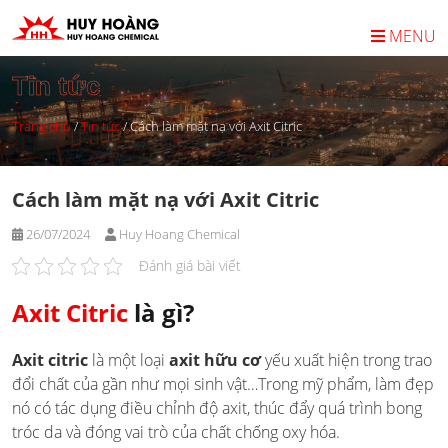
Skip
to
MENU
content
Tin tức
Trang chủ
/
Tin tức
/
Cách làm mặt nạ với Axit Citric
Cách làm mặt nạ với Axit Citric
26/07/2024
Huy Hoang Chemical
Đánh giá bài viết
Axit Citric
là gì?
Axit citric
là một loại
axit hữu cơ
yếu xuất hiện trong trao
đổi chất của gần như mọi sinh vật…Trong mỹ phẩm, làm đẹp
nó có tác dụng điều chỉnh độ axit, thúc đẩy quá trình bong
tróc da và đóng vai trò của chất chống oxy hóa.