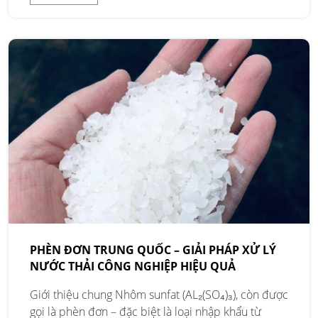
PHÈN ĐƠN TRUNG QUỐC – GIẢI PHÁP XỬ LÝ
NƯỚC THẢI CÔNG NGHIỆP HIỆU QUẢ
Giới thiệu chung Nhôm sunfat (AL₂(SO₄)₃), còn được
gọi là phèn đơn – đặc biệt là loại nhập khẩu từ