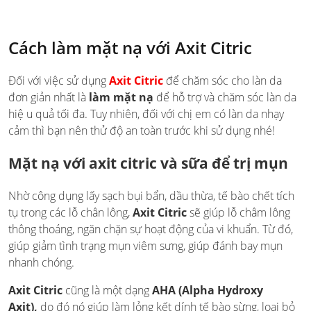
Cách làm mặt nạ với Axit Citric
Đối với việc sử dụng
Axit Citric
để chăm sóc cho làn da
đơn giản nhất là
làm mặt nạ
để hỗ trợ và chăm sóc làn da
hiệ u quả tối đa. Tuy nhiên, đối với chị em có làn da nhạy
cảm thì bạn nên thử độ an toàn trước khi sử dụng nhé!
Mặt nạ với axit citric và sữa để trị mụn
Nhờ công dụng lấy sạch bụi bẩn, dầu thừa, tế bào chết tích
tụ trong các lỗ chân lông,
Axit Citric
sẽ giúp lỗ châm lông
thông thoáng, ngăn chặn sự hoạt động của vi khuẩn. Từ đó,
giúp giảm tình trạng mụn viêm sưng, giúp đánh bay mụn
nhanh chóng.
Axit Citric
cũng là một dạng
AHA (Alpha Hydroxy
Axit),
do đó nó giúp làm lỏng kết dính tế bào sừng, loại bỏ