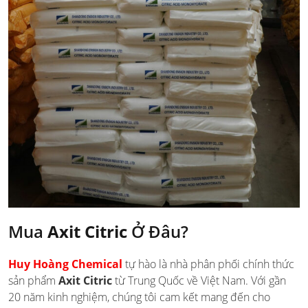
Mua
Axit Citric
Ở Đâu?
Huy Hoàng Chemical
tự hào là nhà phân phối chính thức
sản phẩm
Axit Citric
từ Trung Quốc về Việt Nam. Với gần
20 năm kinh nghiệm, chúng tôi cam kết mang đến cho