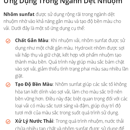
Ứng Dụng Trong Ngành Dệt Nhuộm
Nhôm sunfat
được sử dụng rộng rãi trong ngành dệt
nhuộm nhờ vào khả năng gắn màu và tạo độ bền màu cho
vải. Dưới đây là một số ứng dụng cụ thể:
Chất Gắn Màu
: Khi nhuộm vải, nhôm sunfat được sử
dụng như một chất gắn màu. Hydroxit nhôm được sợi
vải hấp thụ và giữ chặt, kết hợp với phẩm nhuộm tạo
thành màu bền. Quá trình này giúp màu sắc bám chặt
vào sợi vải, giảm thiểu tình trạng phai màu sau nhiều lần
giặt.
Tạo Độ Bền Màu
: Nhôm sunfat giúp các sắc tố không
hòa tan kết dính vào sợi vải, làm cho màu sắc trở nên
bền vững hơn. Điều này đặc biệt quan trọng đối với các
loại vải có màu sắc tươi sáng và đậm, giúp duy trì độ
tươi mới của màu sắc trong suốt quá trình sử dụng.
Xử Lý Nước Thải
: Trong quá trình nhuộm, nước thải
chứa nhiều tạp chất và nhôm sunfat được sử dụng để