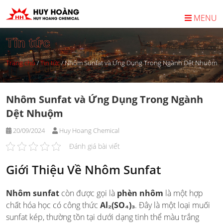
Skip
to
MENU
content
Tin tức
Trang chủ
/
Tin tức
/
Nhôm Sunfat và Ứng Dụng Trong Ngành Dệt Nhuộm
Nhôm Sunfat và Ứng Dụng Trong Ngành
Dệt Nhuộm
20/09/2024
Huy Hoang Chemical
Đánh giá bài viết
Giới Thiệu Về Nhôm Sunfat
Nhôm sunfat
còn được gọi là
phèn nhôm
là một hợp
chất hóa học có công thức
Al₂(SO₄)₃
. Đây là một loại muối
sunfat kép, thường tồn tại dưới dạng tinh thể màu trắng