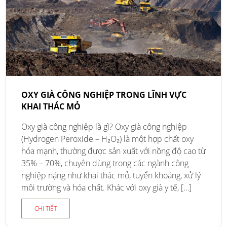
OXY GIÀ CÔNG NGHIỆP TRONG LĨNH VỰC
KHAI THÁC MỎ
Oxy già công nghiệp là gì? Oxy già công nghiệp
(Hydrogen Peroxide – H₂O₂) là một hợp chất oxy
hóa mạnh, thường được sản xuất với nồng độ cao từ
35% – 70%, chuyên dùng trong các ngành công
nghiệp nặng như khai thác mỏ, tuyển khoáng, xử lý
môi trường và hóa chất. Khác với oxy già y tế, […]
CHI TIẾT