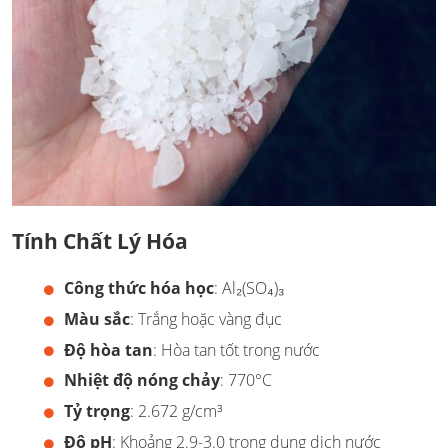
Tính Chất Lý Hóa
Công thức hóa học
: Al₂(SO₄)₃
Màu sắc
: Trắng hoặc vàng đục
Độ hòa tan
: Hòa tan tốt trong nước
Nhiệt độ nóng chảy
: 770°C
Tỷ trọng
: 2.672 g/cm³
Độ pH
: Khoảng 2.9-3.0 trong dung dịch nước