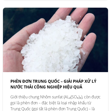
PHÈN ĐƠN TRUNG QUỐC – GIẢI PHÁP XỬ LÝ
NƯỚC THẢI CÔNG NGHIỆP HIỆU QUẢ
Giới thiệu chung Nhôm sunfat (AL₂(SO₄)₃), còn được
gọi là phèn đơn – đặc biệt là loại nhập khẩu từ
Trung Quốc (gọi tắt là phèn đơn Trung Quốc) – là