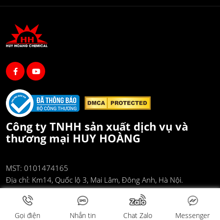
Công ty TNHH sản xuất dịch vụ và
thương mại HUY HOÀNG
MST: 0101474165
Địa chỉ:
Km14, Quốc lộ 3, Mai Lâm, Đông Anh, Hà Nội.
Email:
huyhoang@hoachathuyhoang.com
Điện thoại:
0948 290 290
Gọi điện
Nhắn tin
Chat Zalo
Messenger