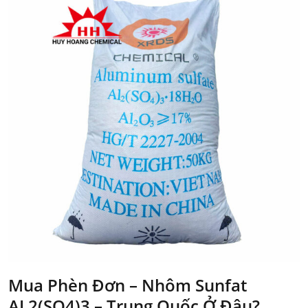
Mua Phèn Đơn – Nhôm Sunfat
AL2(SO4)3 – Trung Quốc Ở Đâu?