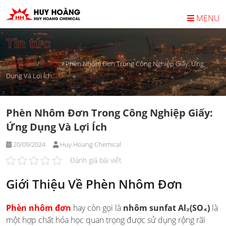
Skip
to
MENU
content
Tin tức
Trang chủ
/
Tin tức
/
Phèn Nhôm Đơn Trong Công Nghiệp Giấy: Ứng
Dụng Và Lợi Ích
Phèn Nhôm Đơn Trong Công Nghiệp Giấy:
Ứng Dụng Và Lợi Ích
20/09/2024
Huy Hoang Chemical
Đánh giá bài viết
Giới Thiệu Về Phèn Nhôm Đơn
Phèn nhôm đơn
hay còn gọi là
nhôm sunfat Al₂(SO₄)
là
một hợp chất hóa học quan trọng được sử dụng rộng rãi