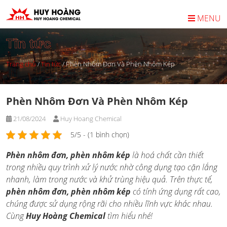
Skip
to
MENU
content
Tin tức
Trang chủ
/
Tin tức
/
Phèn Nhôm Đơn Và Phèn Nhôm Kép
Phèn Nhôm Đơn Và Phèn Nhôm Kép
21/08/2024
Huy Hoang Chemical
5/5 - (1 bình chọn)
Phèn nhôm đơn, phèn nhôm kép
là hoá chất cần thiết
trong nhiều quy trình xử lý nước nhờ công dụng tạo cặn lắng
nhanh, làm trong nước và khử trùng hiệu quả. Trên thực tế,
phèn nhôm đơn, phèn nhôm kép
có tính ứng dụng rất cao,
chúng được sử dụng rộng rãi cho nhiều lĩnh vực khác nhau.
Cùng
Huy Hoàng Chemical
tìm hiểu nhé!