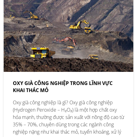
OXY GIÀ CÔNG NGHIỆP TRONG LĨNH VỰC
KHAI THÁC MỎ
Oxy già công nghiệp là gì? Oxy già công nghiệp
(Hydrogen Peroxide – H₂O₂) là một hợp chất oxy
hóa mạnh, thường được sản xuất với nồng độ cao từ
35% – 70%, chuyên dùng trong các ngành công
nghiệp nặng như khai thác mỏ, tuyển khoáng, xử lý