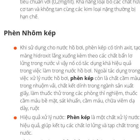
tiêu chuẩn với (0,2mg/lít). Khả năng loại bỏ các chất hữ
cơ tan và không tan cùng các kim loại nặng thường bị
hạn chế.
Phèn Nhôm kép
Khi sử dụng cho nước hồ bơi, phèn kép có tính axit, tạ
màng hidroxit lắng xuống kèm theo các chất bẩn lơ
lửng trong nước vì vậy nó có tác dụng khá hiệu quả
trong việc làm trong nước hồ bơi. Ngoài tác dụng trong
việc xử lý nước hồ bơi,
phèn kép
còn là chất cầm màu
trong nhuộm vải, chất kết dính trong ngành sản xuất
giấy, làm thuốc thử trong các phòng thí nghiệm, thuốc
cầm máu bề mặt, sát khuẩn, cầm máu, chữa viêm dạ
dày, ruột
Hiệu quả xử lý nước:
Phèn kép
là một chất xử lý nước
hiệu quả, giúp kết tụ các chất lơ lửng và tạp chất trong
nước.