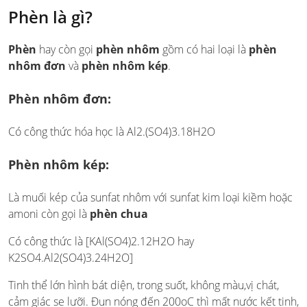
Phèn là gì?
Phèn
hay còn gọi
phèn nhôm
gồm có hai loại là
phèn
nhôm đơn
và
phèn nhôm kép
.
Phèn nhôm đơn:
Có công thức hóa học là Al2.(SO­4)3.18H2O
Phèn nhôm kép
:
Là muối kép của sunfat nhôm với sunfat kim loại kiềm hoặc
amoni còn gọi là
phèn chua
Có công thức là [KAl(SO4)2.12H2O hay
K2SO4.Al2(SO4)3.24H2O]
Tinh thể lớn hình bát diện, trong suốt, không màu,vị chát,
cảm giác se lưỡi. Đun nóng đến 200oC thì mất nước kết tinh,