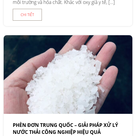
môi trường và hóa chất. Khác với oxy già y tế, […]
CHI TIẾT
PHÈN ĐƠN TRUNG QUỐC – GIẢI PHÁP XỬ LÝ
NƯỚC THẢI CÔNG NGHIỆP HIỆU QUẢ