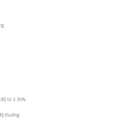
ng
g độ từ 3-30%
 độ thường