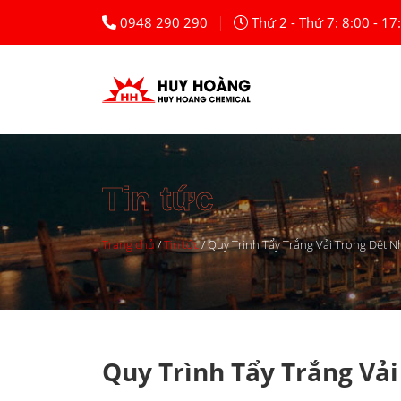
Skip
|
0948 290 290
Thứ 2 - Thứ 7: 8:00 - 17
to
content
Tin tức
Trang chủ
/
Tin tức
/
Quy Trình Tẩy Trắng Vải Trong Dệt 
Quy Trình Tẩy Trắng Vả