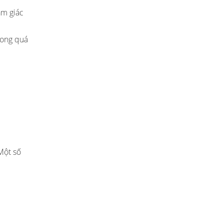
ảm giác
trong quá
 Một số