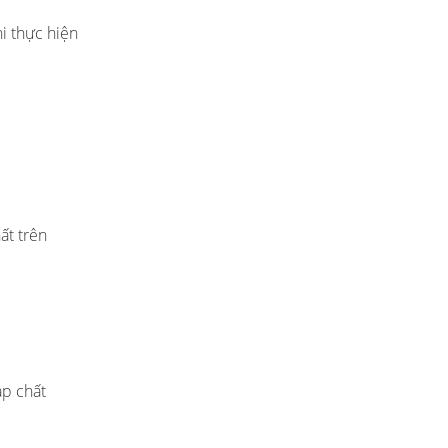
i thực hiện
ất trên
ạp chất