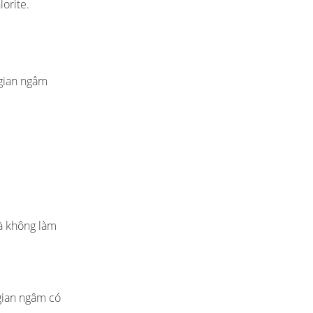
orite.
 gian ngâm
mà không làm
gian ngâm có