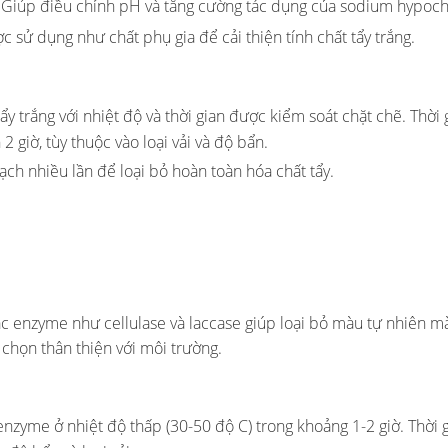
: Giúp điều chỉnh pH và tăng cường tác dụng của sodium hypochl
ợc sử dụng như chất phụ gia để cải thiện tính chất tẩy trắng.
y trắng với nhiệt độ và thời gian được kiểm soát chặt chẽ. Thời
 giờ, tùy thuộc vào loại vải và độ bẩn.
ạch nhiều lần để loại bỏ hoàn toàn hóa chất tẩy.
ác enzyme như cellulase và laccase giúp loại bỏ màu tự nhiên 
a chọn thân thiện với môi trường.
nzyme ở nhiệt độ thấp (30-50 độ C) trong khoảng 1-2 giờ. Thời 