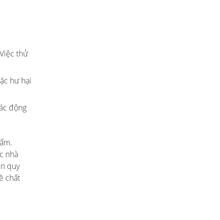
 Việc thử
oặc hư hại
tác động
hẩm.
ác nhà
ện quy
ề chất