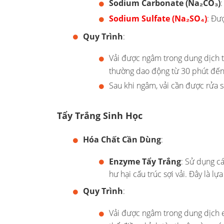
Sodium Carbonate (Na₂CO₃)
Sodium Sulfate (Na₂SO₄)
: Đư
Quy Trình
:
Vải được ngâm trong dung dịch tẩ
thường dao động từ 30 phút đến 2
Sau khi ngâm, vải cần được rửa s
Tẩy Trắng Sinh Học
Hóa Chất Cần Dùng
:
Enzyme Tẩy Trắng
: Sử dụng c
hư hại cấu trúc sợi vải. Đây là lự
Quy Trình
:
Vải được ngâm trong dung dịch e