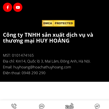
Công ty TNHH sản xuất dịch vụ và
thương mại HUY HOÀNG
MST: 0101474165
Địa chỉ:
Km14, Quốc lộ 3, Mai Lâm, Đông Anh, Hà Nội.
Email:
huyhoang@hoachathuyhoang.com
Điện thoại:
0948 290 290