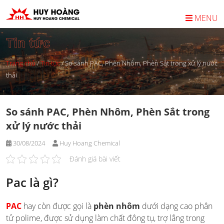
Skip
to
MENU
content
Tin tức
Trang chủ
/
Tin tức
/
So sánh PAC, Phèn Nhôm, Phèn Sắt trong xử lý nước
thải
So sánh PAC, Phèn Nhôm, Phèn Sắt trong
xử lý nước thải
30/08/2024
Huy Hoang Chemical
Đánh giá bài viết
Pac là gì?
PAC
hay còn được gọi là
phèn nhôm
dưới dạng cao phân
tử polime, được sử dụng làm chất đông tụ, trợ lắng trong