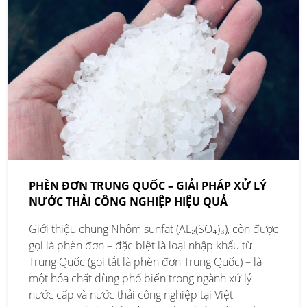
PHÈN ĐƠN TRUNG QUỐC – GIẢI PHÁP XỬ LÝ
NƯỚC THẢI CÔNG NGHIỆP HIỆU QUẢ
Giới thiệu chung Nhôm sunfat (AL₂(SO₄)₃), còn được
gọi là phèn đơn – đặc biệt là loại nhập khẩu từ
Trung Quốc (gọi tắt là phèn đơn Trung Quốc) – là
một hóa chất dùng phổ biến trong ngành xử lý
nước cấp và nước thải công nghiệp tại Việt