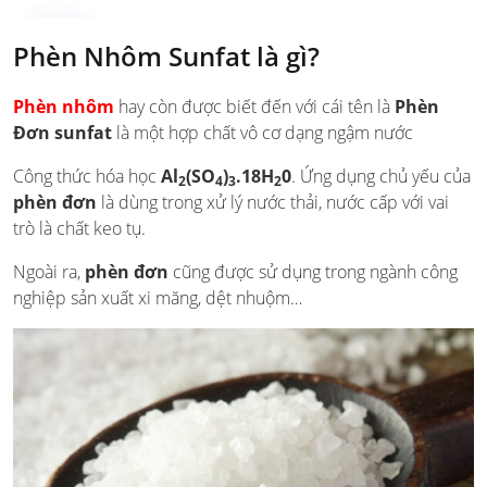
Phèn Nhôm Sunfat là gì?
Phèn nhôm
hay còn được biết đến với cái tên là
Phèn
Đơn sunfat
là một hợp chất vô cơ dạng ngậm nước
Công thức hóa học
Al
(SO
)
.18H
0
. Ứng dụng chủ yếu của
2
4
3
2
phèn đơn
là dùng trong xử lý nước thải, nước cấp với vai
trò là chất keo tụ.
Ngoài ra,
phèn đơn
cũng được sử dụng trong ngành công
nghiệp sản xuất xi măng, dệt nhuộm…