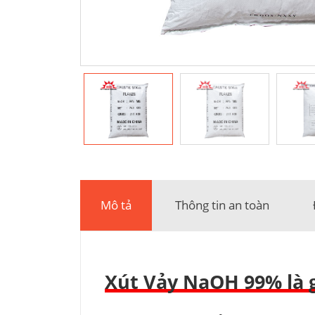
Mô tả
Thông tin an toàn
Xút Vảy NaOH 99% là g