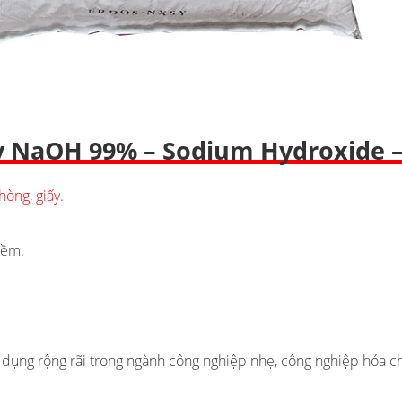
y NaOH 99% – Sodium Hydroxide 
phòng
,
giấy
.
iềm.
 dụng rộng rãi trong ngành công nghiệp nhẹ, công nghiệp hóa ch