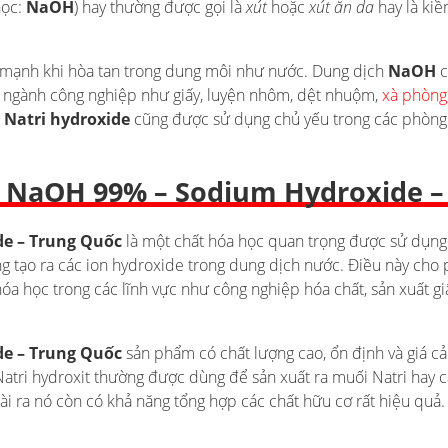
học:
NaOH
) hay thường được gọi là
xút
hoặc
xút ăn da
hay là ki
 mạnh khi hòa tan trong dung môi như nước. Dung dịch
NaOH
c
 ngành công nghiệp như giấy, luyện nhôm, dệt nhuộm,
xà phòng
.
Natri hydroxide
cũng được sử dụng chủ yếu trong các phòng 
 NaOH 99% – Sodium Hydroxide –
e – Trung Quốc
là một chất hóa học quan trọng được sử dụng 
ng tạo ra các ion hydroxide trong dung dịch nước. Điều này ch
hóa học trong các lĩnh vực như công nghiệp hóa chất, sản xuất gi
e – Trung Quốc
sản phẩm có chất lượng cao, ổn định và giá c
Natri hydroxit thường được dùng để sản xuất ra muối Natri hay cá
i ra nó còn có khả năng tổng hợp các chất hữu cơ rất hiệu quả.