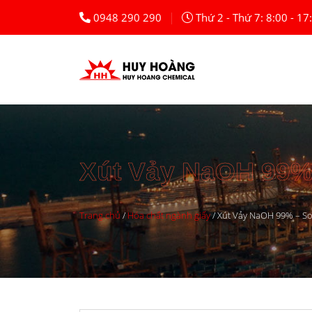
|
0948 290 290
Thứ 2 - Thứ 7: 8:00 - 17
Xút Vảy NaOH 99%
Trang chủ
/
Hóa chất ngành giấy
/
Xút Vảy NaOH 99% – S