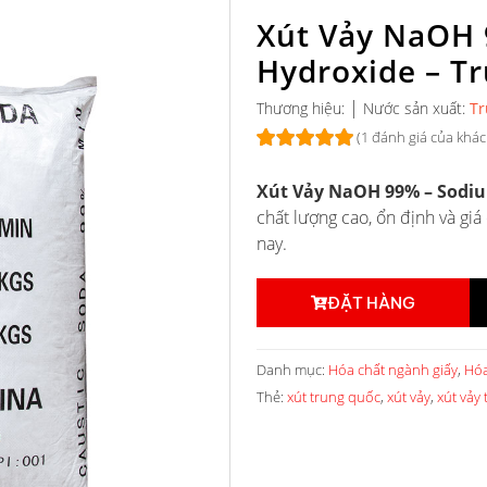
Xút Vảy NaOH 
Hydroxide – T
|
Thương hiệu:
Nước sản xuất:
Tr
(
1
đánh giá của khác
5.00
1
trên 5
Xút Vảy NaOH 99% – Sodiu
dựa trên
đánh giá
chất lượng cao, ổn định và gi
nay.
ĐẶT HÀNG
Danh mục:
Hóa chất ngành giấy
,
Hóa
Thẻ:
xút trung quốc
,
xút vảy
,
xút vảy