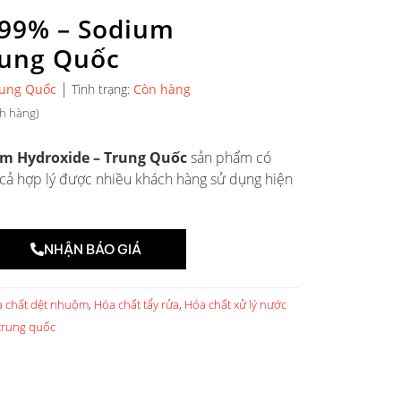
99% – Sodium
rung Quốc
|
ung Quốc
Tình trạng:
Còn hàng
h hàng)
m Hydroxide – Trung Quốc
sản phẩm có
á cả hợp lý được nhiều khách hàng sử dụng hiện
NHẬN BÁO GIÁ
 chất dệt nhuộm
,
Hóa chất tẩy rửa
,
Hóa chất xử lý nước
 trung quốc