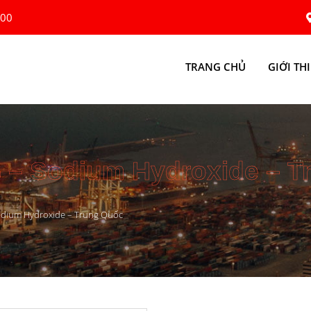
:00
TRANG CHỦ
GIỚI TH
 – Sodium Hydroxide – T
odium Hydroxide – Trung Quốc