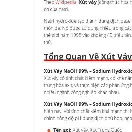
Theo
Wikipedia
Xút vảy
(công thức hóa 
cơ của natri.
Natri hydroxide tạo thành dung dịch base
mòn da. Nó được sử dụng nhiều trong các
thế giới năm 1998 vào khoảng 45 triệu tấn
thử.
Tổng Quan Về Xút Vảy
Xút Vảy NaOH 99% – Sodium Hydroxid
Xút vảy có tính chất kiềm mạnh, có khả nă
trung hòa axit, và thực hiện các phản ứng 
nhiều ngành công nghiệp khác nhau.
Xút Vảy NaOH 99% – Sodium Hydroxid
hiện nay. Với tính chất kiềm khá mạnh thì 
chỉnh nồng độ pH dung dịch phù hợp, ngoà
Tên gọi:
Xút Vảy, Xút Trung Quốc