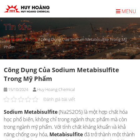
Skip
to
MENU
content
Tin tức
Trang chủ
/
Tin tức
/
Công Dụng Của Sodium Metabisulfite Trong Mỹ
Phẩm
Công Dụng Của Sodium Metabisulfite
Trong Mỹ Phẩm
15/10/2024
Huy Hoang Chemical
Đánh giá bài viết
Sodium Metabisulfite
(Na2S2O5) là một hợp chất hóa
học phổ biến, không chỉ trong ngành thực phẩm mà còn
trong ngành mỹ phẩm. Với tính chất kháng khuẩn và khả
năng chống oxy hóa,
Metabisulfite
đã trở thành một thành