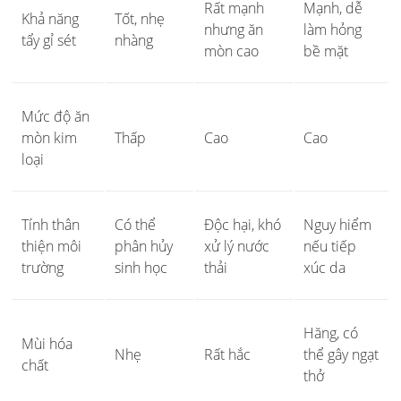
Rất mạnh
Mạnh, dễ
Khả năng
Tốt, nhẹ
nhưng ăn
làm hỏng
tẩy gỉ sét
nhàng
mòn cao
bề mặt
Mức độ ăn
mòn kim
Thấp
Cao
Cao
loại
Tính thân
Có thể
Độc hại, khó
Nguy hiểm
thiện môi
phân hủy
xử lý nước
nếu tiếp
trường
sinh học
thải
xúc da
Hăng, có
Mùi hóa
Nhẹ
Rất hắc
thể gây ngạt
chất
thở