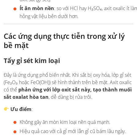
Ít ăn mòn nền
: so với HCl hay H₂SO₄, axit oxalic ít là
hỏng vật liệu bên dưới hơn.
Các ứng dụng thực tiễn trong xử lý
bề mặt
Tẩy gỉ sét kim loại
Đây là ứng dụng phổ biến nhất. Khi sắt bị oxy hóa, lớp gỉ sét
(Fe₂O₃ hoặc FeO(OH)) sẽ hình thành trên bề mặt. Axit oxalic
có thể
phản ứng với lớp oxit sắt này, tạo thành muối
sắt oxalat hòa tan
, dễ dàng bị rửa trôi.
Ưu điểm
:
Không gây ăn mòn kim loại nền quá mạnh.
Hiệu quả cao với cả gỉ mới lẫn gỉ cũ bám lâu ngày.