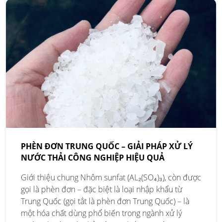
PHÈN ĐƠN TRUNG QUỐC – GIẢI PHÁP XỬ LÝ
NƯỚC THẢI CÔNG NGHIỆP HIỆU QUẢ
Giới thiệu chung Nhôm sunfat (AL₂(SO₄)₃), còn được
gọi là phèn đơn – đặc biệt là loại nhập khẩu từ
Trung Quốc (gọi tắt là phèn đơn Trung Quốc) – là
một hóa chất dùng phổ biến trong ngành xử lý