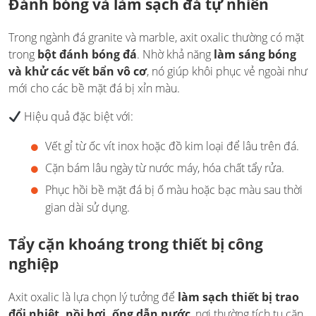
Đánh bóng và làm sạch đá tự nhiên
Trong ngành đá granite và marble, axit oxalic thường có mặt
trong
bột đánh bóng đá
. Nhờ khả năng
làm sáng bóng
và khử các vết bẩn vô cơ
, nó giúp khôi phục vẻ ngoài như
mới cho các bề mặt đá bị xỉn màu.
Hiệu quả đặc biệt với:
Vết gỉ từ ốc vít inox hoặc đồ kim loại để lâu trên đá.
Cặn bám lâu ngày từ nước máy, hóa chất tẩy rửa.
Phục hồi bề mặt đá bị ố màu hoặc bạc màu sau thời
gian dài sử dụng.
Tẩy cặn khoáng trong thiết bị công
nghiệp
Axit oxalic là lựa chọn lý tưởng để
làm sạch thiết bị trao
đổi nhiệt, nồi hơi, ống dẫn nước
, nơi thường tích tụ cặn