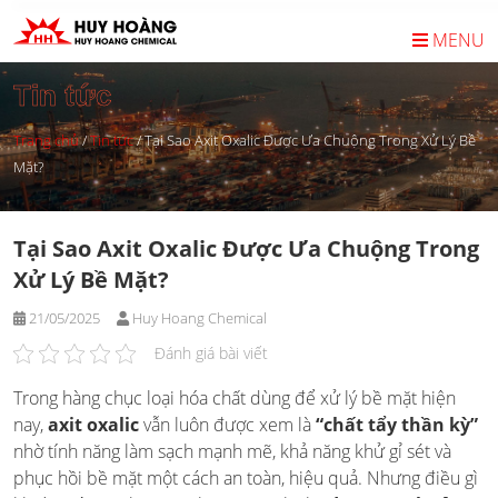
Skip
to
MENU
content
Tin tức
Trang chủ
/
Tin tức
/
Tại Sao Axit Oxalic Được Ưa Chuộng Trong Xử Lý Bề
Mặt?
Tại Sao Axit Oxalic Được Ưa Chuộng Trong
Xử Lý Bề Mặt?
21/05/2025
Huy Hoang Chemical
Đánh giá bài viết
Trong hàng chục loại hóa chất dùng để xử lý bề mặt hiện
nay,
axit oxalic
vẫn luôn được xem là
“chất tẩy thần kỳ”
nhờ tính năng làm sạch mạnh mẽ, khả năng khử gỉ sét và
phục hồi bề mặt một cách an toàn, hiệu quả. Nhưng điều gì