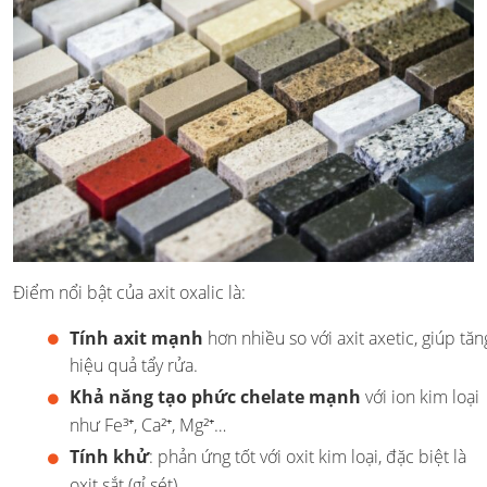
Điểm nổi bật của axit oxalic là:
Tính axit mạnh
hơn nhiều so với axit axetic, giúp tăn
hiệu quả tẩy rửa.
Khả năng tạo phức chelate mạnh
với ion kim loại
như Fe³⁺, Ca²⁺, Mg²⁺…
Tính khử
: phản ứng tốt với oxit kim loại, đặc biệt là
oxit sắt (gỉ sét).