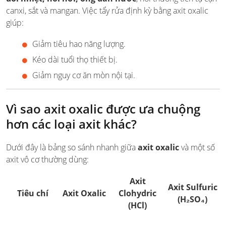
canxi, sắt và mangan. Việc tẩy rửa định kỳ bằng axit oxalic
giúp:
Giảm tiêu hao năng lượng.
Kéo dài tuổi thọ thiết bị.
Giảm nguy cơ ăn mòn nội tại.
Vì sao axit oxalic được ưa chuộng
hơn các loại axit khác?
Dưới đây là bảng so sánh nhanh giữa
axit oxalic
và một số
axit vô cơ thường dùng:
Axit
Axit Sulfuric
Tiêu chí
Axit Oxalic
Clohydric
(H₂SO₄)
(HCl)