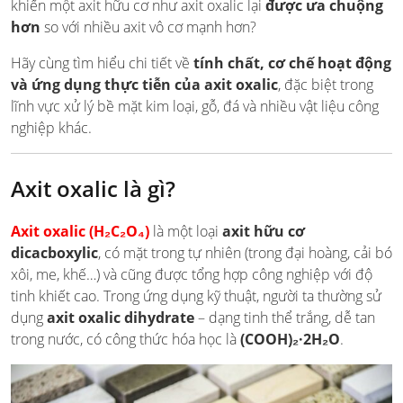
khiến một axit hữu cơ như axit oxalic lại
được ưa chuộng
hơn
so với nhiều axit vô cơ mạnh hơn?
Hãy cùng tìm hiểu chi tiết về
tính chất, cơ chế hoạt động
và ứng dụng thực tiễn của axit oxalic
, đặc biệt trong
lĩnh vực xử lý bề mặt kim loại, gỗ, đá và nhiều vật liệu công
nghiệp khác.
Axit oxalic là gì?
Axit oxalic (H₂C₂O₄)
là một loại
axit hữu cơ
dicacboxylic
, có mặt trong tự nhiên (trong đại hoàng, cải bó
xôi, me, khế…) và cũng được tổng hợp công nghiệp với độ
tinh khiết cao. Trong ứng dụng kỹ thuật, người ta thường sử
dụng
axit oxalic dihydrate
– dạng tinh thể trắng, dễ tan
trong nước, có công thức hóa học là
(COOH)₂·2H₂O
.