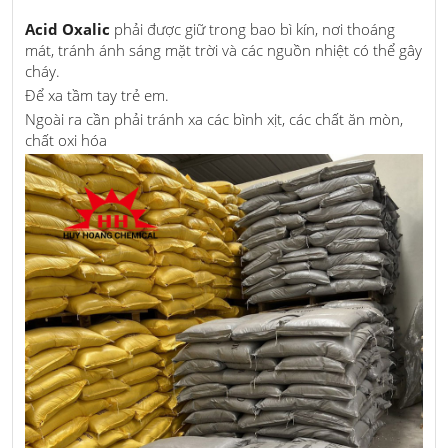
Acid Oxalic
phải được giữ trong bao bì kín, nơi thoáng
mát, tránh ánh sáng mặt trời và các nguồn nhiệt có thể gây
cháy.
Để xa tầm tay trẻ em.
Ngoài ra cần phải tránh xa các bình xịt, các chất ăn mòn,
chất oxi hóa