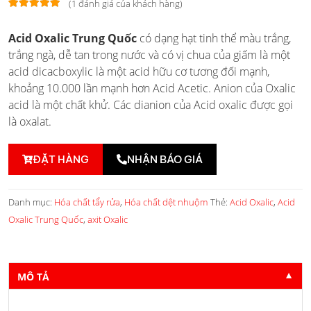
(
1
đánh giá của khách hàng)
5.00
1
trên 5
Acid Oxalic Trung Quốc
có dạng hạt tinh thể màu trắng,
dựa trên
đánh giá
trắng ngà, dễ tan trong nước và có vị chua của giấm là một
acid dicacboxylic là một acid hữu cơ tương đối mạnh,
khoảng 10.000 lần mạnh hơn Acid Acetic. Anion của Oxalic
acid là một chất khử. Các dianion của Acid oxalic được gọi
là oxalat.
ĐẶT HÀNG
NHẬN BÁO GIÁ
Danh mục:
Hóa chất tẩy rửa
,
Hóa chất dệt nhuộm
Thẻ:
Acid Oxalic
,
Acid
Oxalic Trung Quốc
,
axit Oxalic
MÔ TẢ
▼