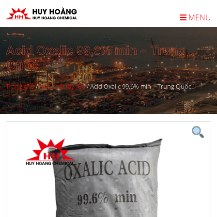
MENU
Acid Oxalic 99,6% min – Trung
Quốc
Trang chủ
/
Hóa chất tẩy rửa
/
Acid Oxalic 99,6% min – Trung Quốc