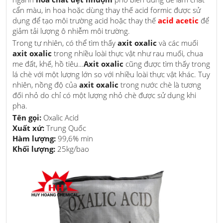
cẩn màu, in hoa hoặc dùng thay thế acid formic được sử
dụng để tạo môi trường acid hoặc thay thế
acid acetic
để
giảm tải lượng ô nhiễm môi trường.
Trong tự nhiên, có thể tìm thấy
axit oxalic
và các muối
axit oxalic
trong nhiều loài thực vật như rau muối, chua
me đất, khế, hồ tiêu…
Axit oxalic
cũng được tìm thấy trong
lá chè với một lượng lớn so với nhiều loài thực vật khác. Tuy
nhiên, nồng độ của
axit oxalic
trong nước chè là tương
đối nhỏ do chỉ có một lượng nhỏ chè được sử dụng khi
pha.
Tên gọi:
Oxalic Acid
Xuất xứ:
Trung Quốc
Hàm lượng:
99,6% min
Khối lượng:
25kg/bao