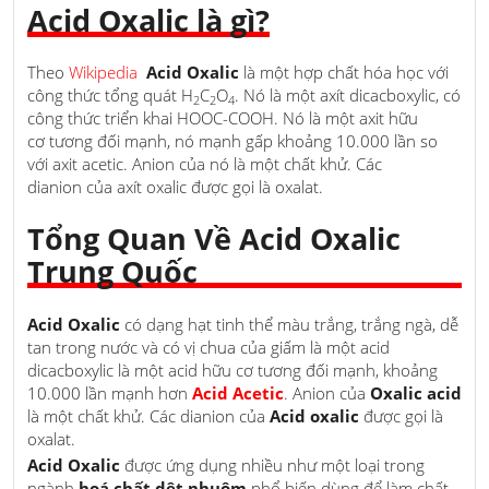
Acid Oxalic là gì?
Theo
Wikipedia
Acid Oxalic
là một hợp chất hóa học với
công thức tổng quát H
C
O
. Nó là một axít dicacboxylic, có
2
2
4
công thức triển khai HOOC-COOH. Nó là một axit hữu
cơ tương đối mạnh, nó mạnh gấp khoảng 10.000 lần so
với axit acetic. Anion của nó là một chất khử. Các
dianion của axít oxalic được gọi là oxalat.
Tổng Quan Về Acid Oxalic
Trung Quốc
Acid Oxalic
có dạng hạt tinh thể màu trắng, trắng ngà, dễ
tan trong nước và có vị chua của giấm là một acid
dicacboxylic là một acid hữu cơ tương đối mạnh, khoảng
10.000 lần mạnh hơn
Acid Acetic
. Anion của
Oxalic acid
là một chất khử. Các dianion của
Acid oxalic
được gọi là
oxalat.
Acid Oxalic
được ứng dụng nhiều như một loại trong
ngành
hoá chất dệt nhuộm
phổ biến dùng để làm chất