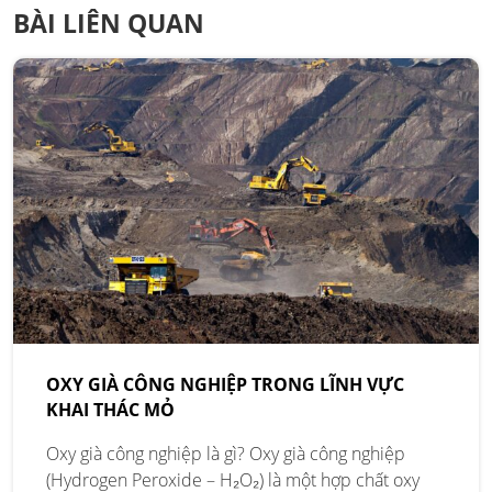
BÀI LIÊN QUAN
OXY GIÀ CÔNG NGHIỆP TRONG LĨNH VỰC
KHAI THÁC MỎ
Oxy già công nghiệp là gì? Oxy già công nghiệp
(Hydrogen Peroxide – H₂O₂) là một hợp chất oxy