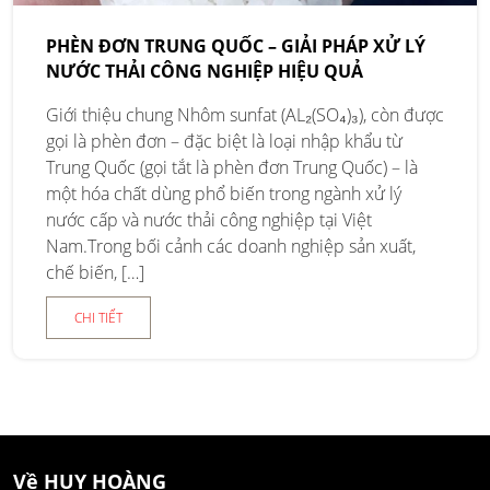
PHÈN ĐƠN TRUNG QUỐC – GIẢI PHÁP XỬ LÝ
NƯỚC THẢI CÔNG NGHIỆP HIỆU QUẢ
Giới thiệu chung Nhôm sunfat (AL₂(SO₄)₃), còn được
gọi là phèn đơn – đặc biệt là loại nhập khẩu từ
Trung Quốc (gọi tắt là phèn đơn Trung Quốc) – là
một hóa chất dùng phổ biến trong ngành xử lý
nước cấp và nước thải công nghiệp tại Việt
Nam.Trong bối cảnh các doanh nghiệp sản xuất,
chế biến, […]
CHI TIẾT
Về HUY HOÀNG