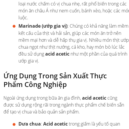
loại nước chấm có vị chua nhẹ, rất phổ biến trong các
món ăn châu Á như nem cuốn, bánh xèo, hoặc các mó
luộc.
Marinade (ướp gia vị)
: Chúng có khả năng làm mềm
kết cấu của thịt và hải sản, giúp các món ăn trở nên
mềm mại hơn và dễ hấp thụ gia vị. Nhiều món thịt ướp
chua ngọt như thịt nướng, cá kho, hay món bò lúc lắc
đều sử dụng
acid acetic
như một phần của quá trình
ướp gia vị.
Ứng Dụng Trong Sản Xuất Thực
Phẩm Công Nghiệp
Ngoài ứng dụng trong bữa ăn gia đình,
acid acetic
cũng
được sử dụng rộng rãi trong ngành thực phẩm chế biến sẵn
để tạo vị chua và bảo quản sản phẩm.
Dưa chua
:
Acid acetic
trong giấm là yếu tố quan