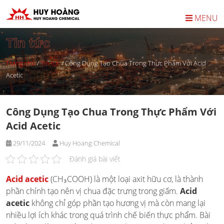
Skip
to
MENU
content
Tin tức
Trang chủ
/
Tin tức
/
Công Dụng Tạo Chua Trong Thực Phẩm Với Acid
Acetic
Công Dụng Tạo Chua Trong Thực Phẩm Với
Acid Acetic
29/11/2024
Huy Hoang Chemical
Đánh giá bài viết
Acid acetic
(CH₃COOH) là một loại axit hữu cơ, là thành
phần chính tạo nên vị chua đặc trưng trong giấm.
Acid
acetic
không chỉ góp phần tạo hương vị mà còn mang lại
nhiều lợi ích khác trong quá trình chế biến thực phẩm. Bài