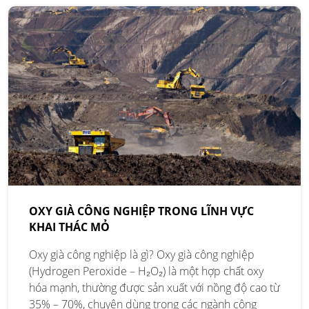
OXY GIÀ CÔNG NGHIỆP TRONG LĨNH VỰC
KHAI THÁC MỎ
Oxy già công nghiệp là gì? Oxy già công nghiệp
(Hydrogen Peroxide – H₂O₂) là một hợp chất oxy
hóa mạnh, thường được sản xuất với nồng độ cao từ
35% – 70%, chuyên dùng trong các ngành công