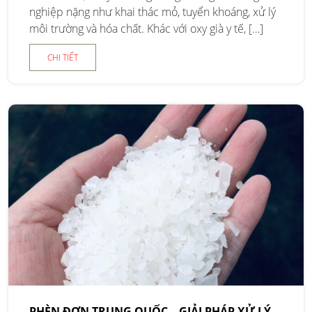
nghiệp nặng như khai thác mỏ, tuyển khoáng, xử lý
môi trường và hóa chất. Khác với oxy già y tế, […]
CHI TIẾT
PHÈN ĐƠN TRUNG QUỐC – GIẢI PHÁP XỬ LÝ