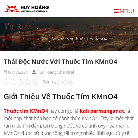
Skip
to
MENU
content
Tin tức
Trang chủ
/
Tin tức
/
Thải Độc Nước Với Thuốc Tím KMnO4
Thải Độc Nước Với Thuốc Tím KMnO4
04/10/2024
Huy Hoang Chemical
Đánh giá bài viết
Giới Thiệu Về Thuốc Tím KMnO4
Thuốc tím KMnO4
hay còn gọi là
kali permanganat
, là
một hợp chất hóa học có công thức KMnO4. Đây là một chất
rắn màu tím đậm, tan trong nước và có tính oxy hóa mạnh.
KMnO4 được sử dụng rộng rãi trong nhiều lĩnh vực, từ y tế,