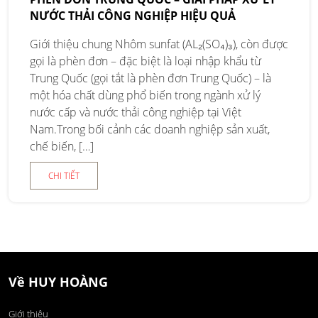
NƯỚC THẢI CÔNG NGHIỆP HIỆU QUẢ
Giới thiệu chung Nhôm sunfat (AL₂(SO₄)₃), còn được
gọi là phèn đơn – đặc biệt là loại nhập khẩu từ
Trung Quốc (gọi tắt là phèn đơn Trung Quốc) – là
một hóa chất dùng phổ biến trong ngành xử lý
nước cấp và nước thải công nghiệp tại Việt
Nam.Trong bối cảnh các doanh nghiệp sản xuất,
chế biến, […]
CHI TIẾT
Về HUY HOÀNG
Giới thiệu