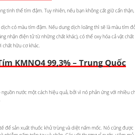
dạng tinh thể tím đậm. Tuy nhiên, nếu bạn không cất giữ cẩn thận
 dịch có màu tím đậm. Nếu dung dịch loãng thì sẽ là màu tím đỏ
ăng nhận điện tử từ những chất khác), có thể oxy hóa cả vật chấ
i chất hữu cơ khác.
Tím KMNO4 99,3% – Trung Quốc
guồn nước một cách hiệu quả, bởi vì nó phản ứng với nhiều chấ
.
tế để sản xuất thuốc khử trùng và diệt nấm mốc. Nó cũng được d