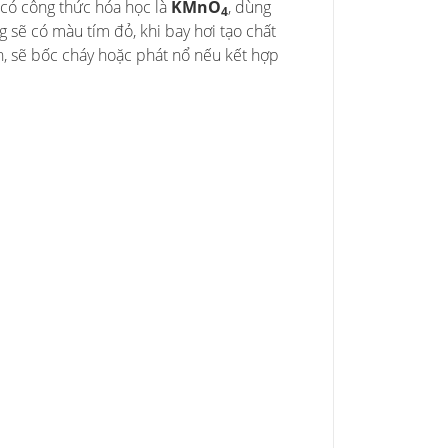
 có công thức hóa học là
KMnO
, dùng
4
 sẽ có màu tím đỏ, khi bay hơi tạo chất
, sẽ bốc cháy hoặc phát nổ nếu kết hợp