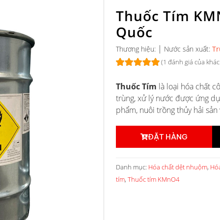
Thuốc Tím KM
Quốc
|
Thương hiệu:
Nước sản xuất:
Tr
(
1
đánh giá của khác
5.00
1
trên 5
Thuốc Tím
là loại hóa chất 
dựa trên
đánh giá
trùng, xử lý nước được ứng dụ
phẩm, nuôi trồng thủy hải sản 
ĐẶT HÀNG
Danh mục:
Hóa chất dệt nhuộm
,
Hóa
tím
,
Thuốc tím KMnO4