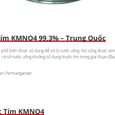
Tím KMNO4 99,3% – Trung Quốc
ơ phổ biến được sử dụng để xử lý nước uống. Nó cũng được xem
ác cơ sở nước uống thường sử dụng thuốc tím trong giai đoạn đầ
ium Permanganate
ốc Tím KMNO4