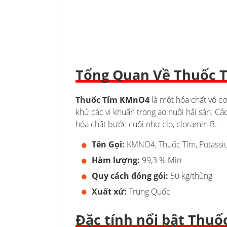
Tổng Quan Về Thuốc 
Thuốc Tím
KMnO4
là một hóa chất vô c
khử các vi khuẩn trong ao nuôi hải sản. C
hóa chất bước cuối như clo, cloramin B.
Tên Gọi:
KMNO4, Thuốc Tím, Potass
Hàm lượng:
99,3 % Min
Quy cách đóng gói:
50 kg/thùng
Xuất xứ:
Trung Quốc
Đặc tính nổi bật Thu