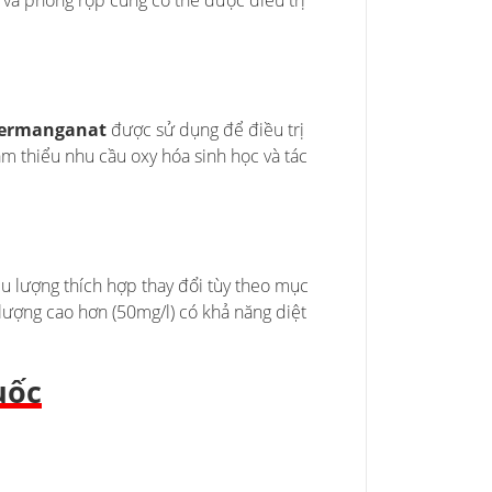
 và phồng rộp cũng có thể được điều trị
permanganat
được sử dụng để điều trị
m thiểu nhu cầu oxy hóa sinh học và tác
u lượng thích hợp thay đổi tùy theo mục
 lượng cao hơn (50mg/l) có khả năng diệt
uốc