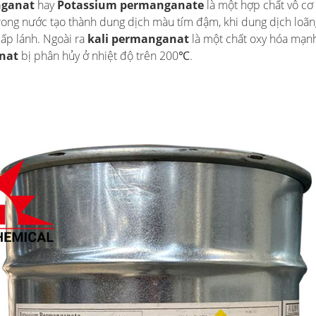
nganat
hay
Potassium permanganate
là một hợp chất vô cơ
trong nước tạo thành dung dịch màu tím đậm, khi dung dịch loãng
lấp lánh. Ngoài ra
kali permanganat
là một chất oxy hóa mạnh
nat
bị phân hủy ở nhiệt độ trên 200℃.