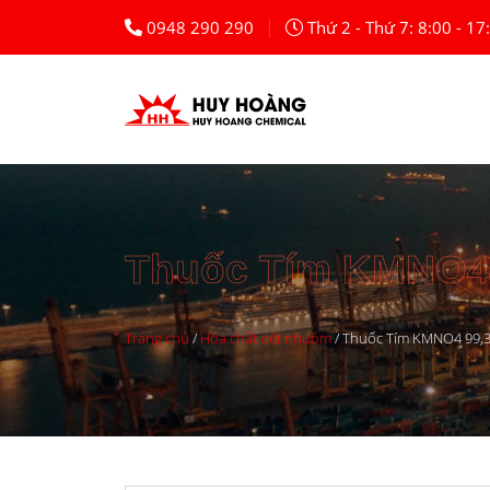
|
0948 290 290
Thứ 2 - Thứ 7: 8:00 - 17
Thuốc Tím KMNO4 
Trang chủ
/
Hóa chất dệt nhuộm
/
Thuốc Tím KMNO4 99,