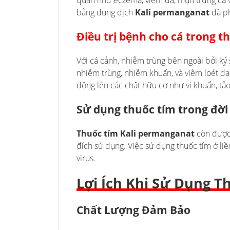
quan như eczema, viêm da, mụn trứng cá và
bằng dung dịch
Kali permanganat
đã ph
Điều trị bệnh cho cá trong t
Với cá cảnh, nhiễm trùng bên ngoài bởi ký 
nhiễm trùng, nhiễm khuẩn, và viêm loét da
động lên các chất hữu cơ như vi khuẩn, tảo
Sử dụng thuốc tím trong đời
Thuốc tím Kali permanganat
còn được 
đích sử dụng. Việc sử dụng thuốc tím ở liề
virus.
Lợi Ích Khi Sử Dụng 
Chất Lượng Đảm Bảo