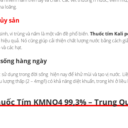
 nhiễm nấm trên tay và chân. Các vết thương rỉ nước, viêm mủ,
a loãng.
hủy sản
sinh, vi trùng và nấm là một vấn đề phổ biến.
Thuốc tím Kali 
 hiệu quả. Nó cũng giúp cải thiện chất lượng nước bằng cách giả
 và các hạt.
 sống hàng ngày
sử dụng trong đời sống hiện nay để khử mùi và tạo vị nước. Liề
u lượng thấp (2 – 4mg/l) có khả năng diệt khuẩn, trong khi ở liều
Thuốc Tím KMNO4 99,3% – Trung Q