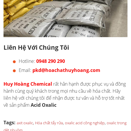
Liên Hệ Với Chúng Tôi
Hotline:
0948 290 290
Email:
pkd@hoachathuyhoang.com
Huy Hoàng Chemical
rất hân hạnh được phục vụ và đồng
hành cùng quý khách trong mọi nhu cầu về hóa chất. Hãy
liên hệ với chúng tôi để nhận được tư vấn và hỗ trợ tốt nhất
về sản phẩm
Acid Oxalic
Tags:
,
,
,
axit oxalic
Hóa chất tẩy rửa
oxalic acid công nghiệp
oxalic trong
dệt nhuộm