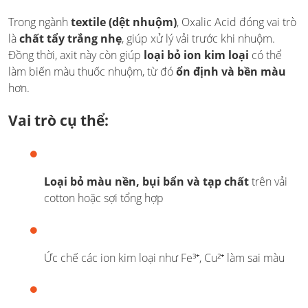
Trong ngành
textile (dệt nhuộm)
, Oxalic Acid đóng vai trò
là
chất tẩy trắng nhẹ
, giúp xử lý vải trước khi nhuộm.
Đồng thời, axit này còn giúp
loại bỏ ion kim loại
có thể
làm biến màu thuốc nhuộm, từ đó
ổn định và bền màu
hơn.
Vai trò cụ thể:
Loại bỏ màu nền, bụi bẩn và tạp chất
trên vải
cotton hoặc sợi tổng hợp
Ức chế các ion kim loại như Fe³⁺, Cu²⁺ làm sai màu