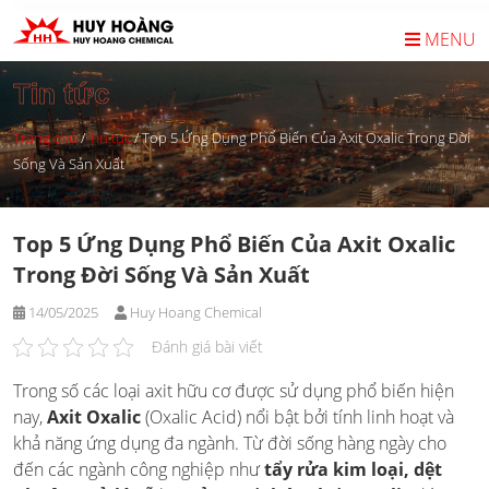
Skip
to
MENU
content
Tin tức
Trang chủ
/
Tin tức
/
Top 5 Ứng Dụng Phổ Biến Của Axit Oxalic Trong Đời
Sống Và Sản Xuất
Top 5 Ứng Dụng Phổ Biến Của Axit Oxalic
Trong Đời Sống Và Sản Xuất
14/05/2025
Huy Hoang Chemical
Đánh giá bài viết
Trong số các loại axit hữu cơ được sử dụng phổ biến hiện
nay,
Axit Oxalic
(Oxalic Acid) nổi bật bởi tính linh hoạt và
khả năng ứng dụng đa ngành. Từ đời sống hàng ngày cho
đến các ngành công nghiệp như
tẩy rửa kim loại, dệt