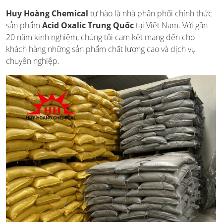
Huy Hoàng Chemical
tự hào là nhà phân phối chính thức
sản phẩm
Acid Oxalic Trung Quốc
tại Việt Nam. Với gần
20 năm kinh nghiệm, chúng tôi cam kết mang đến cho
khách hàng những sản phẩm chất lượng cao và dịch vụ
chuyên nghiệp.