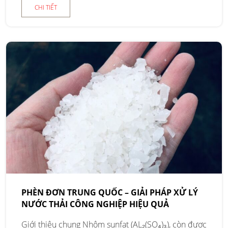
CHI TIẾT
PHÈN ĐƠN TRUNG QUỐC – GIẢI PHÁP XỬ LÝ
NƯỚC THẢI CÔNG NGHIỆP HIỆU QUẢ
Giới thiệu chung Nhôm sunfat (AL₂(SO₄)₃), còn được