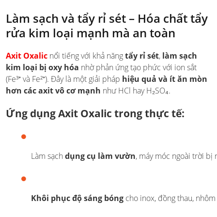
Làm sạch và tẩy rỉ sét – Hóa chất tẩy
rửa kim loại mạnh mà an toàn
Axit Oxalic
nổi tiếng với khả năng
tẩy rỉ sét
,
làm sạch
kim loại bị oxy hóa
nhờ phản ứng tạo phức với ion sắt
(Fe³⁺ và Fe²⁺). Đây là một giải pháp
hiệu quả và ít ăn mòn
hơn các axit vô cơ mạnh
như HCl hay H₂SO₄.
Ứng dụng Axit Oxalic trong thực tế:
Làm sạch
dụng cụ làm vườn
, máy móc ngoài trời bị r
Khôi phục độ sáng bóng
cho inox, đồng thau, nhôm