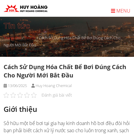
Skip
to
MENU
content
Tin tức
Trang chủ
/
Tin tức
/
Cách Sử Dụng Hóa Chất Bể Bơi Đúng Cách Cho
Người Mới Bắt Đầu
Cách Sử Dụng Hóa Chất Bể Bơi Đúng Cách
Cho Người Mới Bắt Đầu
13/06/2025
Huy Hoang Chemical
Đánh giá bài viết
Giới thiệu
Sở hữu một bể bơi tại gia hay kinh doanh hồ bơi đều đòi hỏi
bạn phải biết cách xử lý nước sao cho luôn trong xanh, sạch