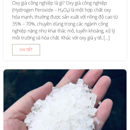
Oxy già công nghiệp là gì? Oxy già công nghiệp
(Hydrogen Peroxide – H₂O₂) là một hợp chất oxy
hóa mạnh, thường được sản xuất với nồng độ cao từ
35% – 70%, chuyên dùng trong các ngành công
nghiệp nặng như khai thác mỏ, tuyển khoáng, xử lý
môi trường và hóa chất. Khác với oxy già y tế, […]
CHI TIẾT