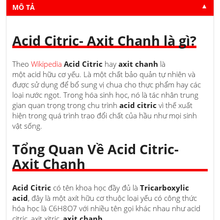
MÔ TẢ
▼
Acid Citric- Axit Chanh là gì?
Theo
Wikipedia
Acid Citric
hay
axit chanh
là
một acid hữu cơ yếu. Là một chất bảo quản tự nhiên và
được sử dụng để bổ sung vị chua cho thực phẩm hay các
loại nước ngọt. Trong hóa sinh học, nó là tác nhân trung
gian quan trọng trong chu trình
acid citric
vì thế xuất
hiện trong quá trình trao đổi chất của hầu như mọi sinh
vật sống.
Tổng Quan Về Acid Citric-
Axit Chanh
Acid Citric
có tên khoa học đầy đủ là
Tricarboxylic
acid
, đây là một axít hữu cơ thuộc loại yếu có công thức
hóa học là C6H8O7 với nhiều tên gọi khác nhau như acid
citric, axit xitric,
axit chanh
, …