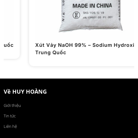
Xút Vảy NaOH 99% – Sodium Hydroxide –
Trung Quốc
Về HUY HOÀNG
Giới thiệu
Tin tức
Liên hệ