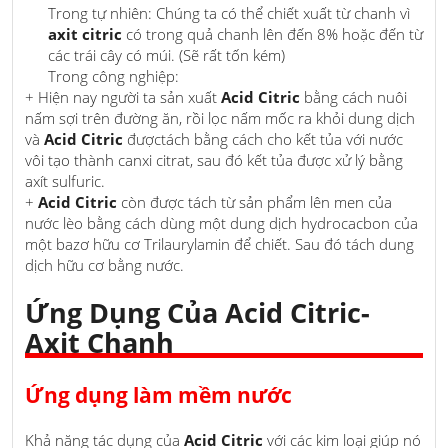
Trong tự nhiên: Chúng ta có thể chiết xuất từ chanh vì
axit citric
có trong quả chanh lên đến 8% hoặc đến từ
các trái cây có múi. (Sẽ rất tốn kém)
Trong công nghiệp:
+ Hiện nay người ta sản xuất
Acid Citric
bằng cách nuôi
nấm sợi trên đường ăn, rồi lọc nấm mốc ra khỏi dung dịch
và
Acid Citric
đượctách bằng cách cho kết tủa với nước
vôi tạo thành canxi citrat, sau đó kết tủa được xử lý bằng
axít sulfuric.
+
Acid Citric
còn được tách từ sản phẩm lên men của
nước lèo bằng cách dùng một dung dịch hydrocacbon của
một bazơ hữu cơ Trilaurylamin để chiết. Sau đó tách dung
dịch hữu cơ bằng nước.
Ứng Dụng Của Acid Citric-
Axit Chanh
Ứng dụng làm mềm nước
Khả năng tác dụng của
Acid Citric
với các kim loại giúp nó