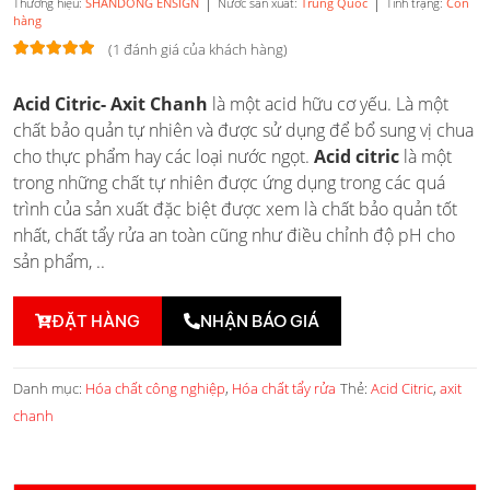
|
|
Thương hiệu:
SHANDONG ENSIGN
Nước sản xuất:
Trung Quốc
Tình trạng:
Còn
hàng
(
1
đánh giá của khách hàng)
5.00
1
trên 5
Acid Citric- Axit Chanh
là một acid hữu cơ yếu. Là một
dựa trên
đánh giá
chất bảo quản tự nhiên và được sử dụng để bổ sung vị chua
cho thực phẩm hay các loại nước ngọt.
Acid citric
là một
trong những chất tự nhiên được ứng dụng trong các quá
trình của sản xuất đặc biệt được xem là chất bảo quản tốt
nhất, chất tẩy rửa an toàn cũng như điều chỉnh độ pH cho
sản phẩm, ..
ĐẶT HÀNG
NHẬN BÁO GIÁ
Danh mục:
Hóa chất công nghiệp
,
Hóa chất tẩy rửa
Thẻ:
Acid Citric
,
axit
chanh