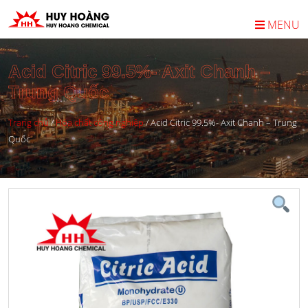
MENU
Acid Citric 99.5%- Axit Chanh –
Trung Quốc
Trang chủ
/
Hóa chất công nghiệp
/
Acid Citric 99.5%- Axit Chanh – Trung
Quốc